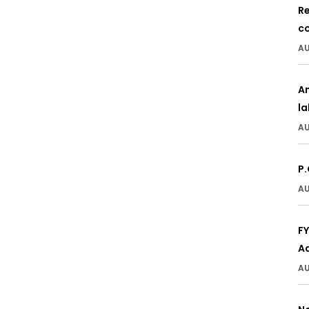
Re
c
AU
A
l
AU
P.
AU
F
A
AU