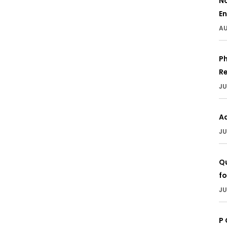
N
En
AU
Ph
Re
JU
A
JU
Qu
fo
JU
P 