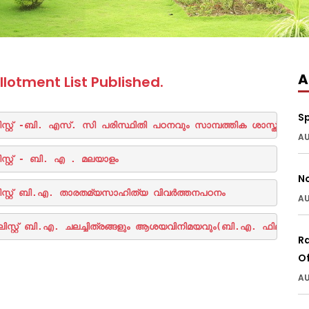
A
otment List Published.
Sp
സ്റ്റ് -ബി. എസ്. സി പരിസ്ഥിതി പഠനവും സാമ്പത്തിക ശാസ്ത്രവും
AU
സ്റ്റ് - ബി. എ . മലയാളം
N
ലിസ്റ്റ് ബി.എ. താരതമ്യസാഹിത്യ വിവർത്തനപഠനം 
AU
ലിസ്റ്റ് ബി.എ. ചലച്ചിത്രങ്ങളും ആശയവിനിമയവും(ബി.എ. ഫിലിം & 
Ra
Of
AU