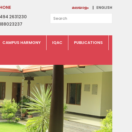
HONE
ENGLISH
മലയാളം
494 2631230
188023237
CAMPUS HARMONY
IQAC
PUBLICATIONS