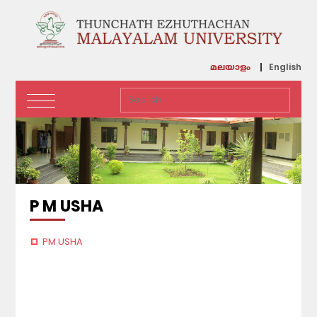
English
മലയാളം
P M USHA
PM USHA