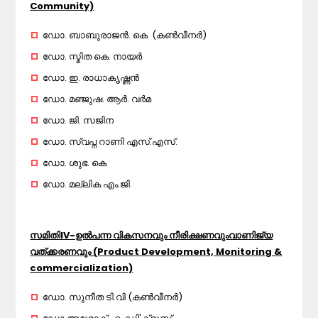
Community)
ഡോ. ബാബുരാജൻ. കെ (കൺവീനർ)
ഡോ. സ്മിത കെ. നായർ
ഡോ. ഇ. രാധാകൃഷ്ണൻ
ഡോ. മഞ്ജുഷ. ആർ. വർമ
ഡോ. ജി. സജിന
ഡോ. സ്വപ്ന റാണി എസ്.എസ്.
ഡോ. ശുഭ. കെ
ഡോ. മല്ലിക എം.ജി.
സമിതിIV-ഉൽപന്ന വികസനവും നീരിക്ഷണവുംവാണിജ്യ
വത്‌ക്കരണവും (Product Development, Monitoring &
commercialization)
ഡോ. സുനീത ടി.വി (കൺവീനർ)