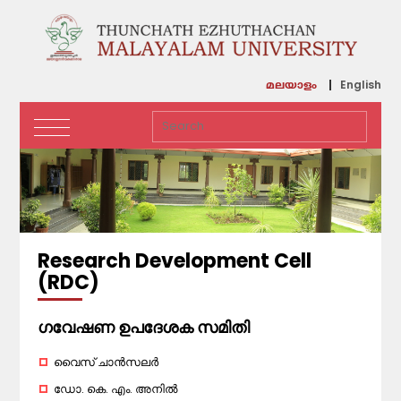
English
മലയാളം
Research Development Cell
(RDC)
ഗവേഷണ ഉപദേശക സമിതി
വൈസ് ചാൻസലർ
ഡോ. കെ. എം. അനിൽ