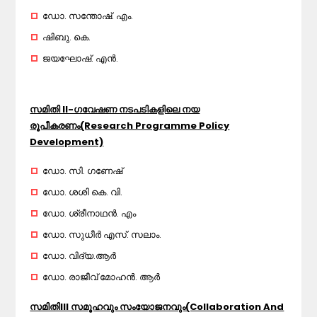
ഡോ. സന്തോഷ്. എം.
ഷിബു. കെ.
ജയഘോഷ്‌. എൻ.
സമിതി II-ഗവേഷണ നടപടികളിലെ നയ
രൂപീകരണം(Research Programme Policy
Development)
ഡോ. സി. ഗണേഷ്
ഡോ. ശശി കെ. വി.
ഡോ. ശ്രീനാഥൻ. എം
ഡോ. സുധീർ എസ്. സലാം.
ഡോ. വിദ്യ.ആർ
ഡോ. രാജീവ് മോഹൻ. ആർ
സമിതിIII സമൂഹവും സംയോജനവും(Collaboration And