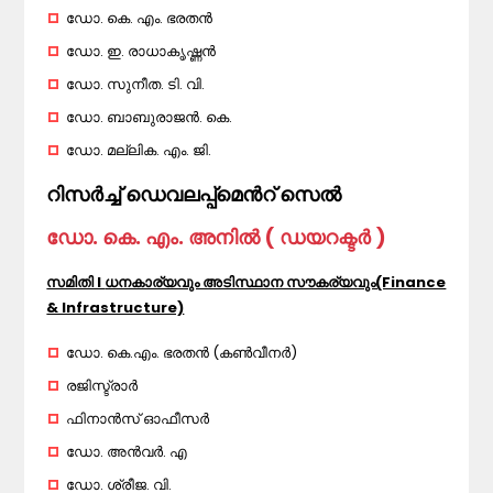
ഡോ. കെ. എം. ഭരതൻ
ഡോ. ഇ. രാധാകൃഷ്ണൻ
ഡോ. സുനീത. ടി. വി.
ഡോ. ബാബുരാജൻ. കെ.
ഡോ. മല്ലിക. എം. ജി.
റിസർച്ച് ഡെവലപ്പ്മെൻറ് സെൽ
ഡോ. കെ. എം. അനിൽ ( ഡയറക്ടർ )
സമിതി I
ധനകാര്യവും അടിസ്ഥാന സൗകര്യവും(Finance
& Infrastructure)
ഡോ. കെ.എം. ഭരതൻ (കൺവീനർ)
രജിസ്ട്രാർ
ഫിനാൻസ് ഓഫീസർ
ഡോ. അൻവർ. എ
ഡോ. ശ്രീജ. വി.