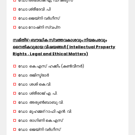
ഡോ.അശോക് എ, ഡി'ക്രൂസ്
ഡോ.ശ്രീദേവി .പി
ഡോ.ജെയ്‌നി വർഗീസ്
ഡോ.റോഷ്‌നി സ്വപ്‌ന
സമിതിV-ബൗദ്ധിക സ്വത്തവകാശവും നിയമപരവും
നൈതികവുമായ വിഷയങ്ങൾ ( Intellectual Property
Rights , Legal and Ethical Matters)
ഡോ. കെ.എസ്. ഹക്കീം (കൺവീനർ)
ഡോ. രജിസ്ട്രാർ
ഡോ. ശശി കെ.വി.
ഡോ. ശ്രീരാജ് എ. പി.
ഡോ. അരുൺബാബു വി.
ഡോ. മുഹമ്മദ് റാഫി എൻ. വി.
ഡോ. രാഗിണി കെ.എസ്
ഡോ. ജെയ്‌നി വർഗീസ്