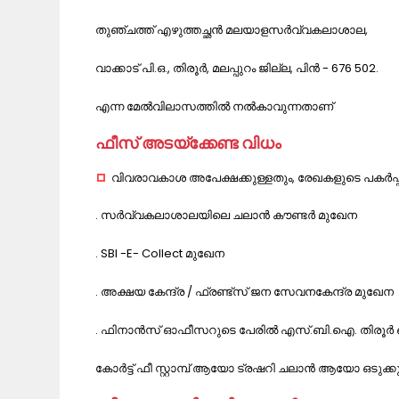
തുഞ്ചത്ത് എഴുത്തച്ഛൻ മലയാളസർവ്വകലാശാല,
വാക്കാട് പി.ഒ., തിരൂർ, മലപ്പുറം ജില്ല, പിൻ - 676 502.
എന്ന മേൽവിലാസത്തിൽ നൽകാവുന്നതാണ്
ഫീസ് അടയ്ക്കേണ്ട വിധം
വിവരാവകാശ അപേക്ഷക്കുള്ളതും, രേഖകളുടെ പകർപ്പ് 
. സർവ്വകലാശാലയിലെ ചലാൻ കൗണ്ടർ മുഖേന
. SBI -E- Collect മുഖേന
. അക്ഷയ കേന്ദ്ര / ഫ്രണ്ട്‌സ് ജന സേവനകേന്ദ്ര മുഖേന
. ഫിനാൻസ് ഓഫീസറുടെ പേരിൽ എസ്.ബി.ഐ. തിരൂർ ബ്ര
കോർട്ട് ഫീ സ്റ്റാമ്പ് ആയോ ട്രഷറി ചലാൻ ആയോ ഒടു