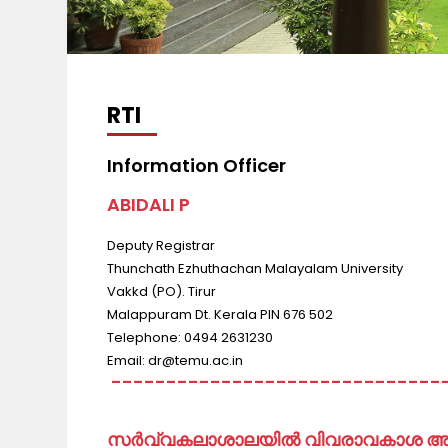
RTI
Information Officer
ABIDALI P
Deputy Registrar
Thunchath Ezhuthachan Malayalam University
Vakkd (PO). Tirur
Malappuram Dt. Kerala PIN 676 502
Telephone: 0494 2631230
Email: dr@temu.ac.in
------------------------------
സർവ്വകലാശാലയിൽ വിവരാവകാശ അപേക്