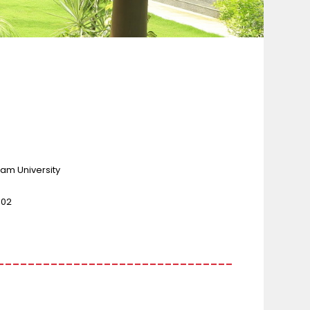
am University
502
-------------------------------