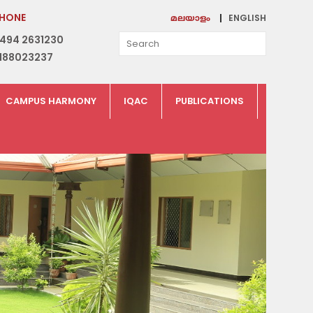
HONE
ENGLISH
മലയാളം
494 2631230
188023237
CAMPUS HARMONY
IQAC
PUBLICATIONS