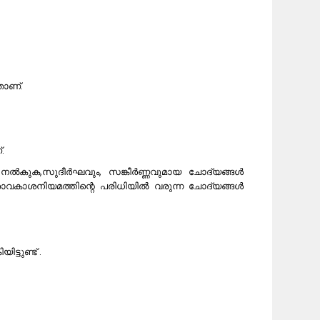
താണ്.
.
നൽകുക,സുദീർഘവും, സങ്കീർണ്ണവുമായ ചോദ്യങ്ങൾ
വരാവകാശനിയമത്തിന്റെ പരിധിയിൽ വരുന്ന ചോദ്യങ്ങൾ
ടുണ്ട് .