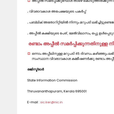
അപ്പീൽ സമർപ്പിക്കുമ്പോൾ താഴെ കൊടുത്തിരിക്കുന്ന
.
വിവരാവകാശ അപേക്ഷയുടെ പകർപ്പ്
.
പബ്ലിക് അതോറിറ്റിയിൽ നിന്നും മറുപടി ലഭിച്ചിട്ടുണ്ടെ
.
അപ്പീൽ കക്ഷിയുടെ പേര് , മേൽവിലാസം, ഒപ്പു ഉൾപ്പെ
രണ്ടാം അപ്പീൽ സമർപ്പിക്കുന്നതിനുള്ള ന
ഒന്നാം അപ്പീലിനുള്ള മറുപടി 45 ദിവസം കഴിഞ്ഞും
സംസ്ഥാന വിവരാവകാശ കമ്മീഷണർക്കു രണ്ടാം അപ്പീൽ
രജിസ്ട്രാർ
State Information Commission
Thiruvananthapuram, Kerala 695001
E-mail :
sic.ker@nic.in