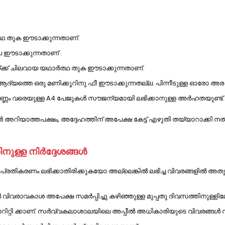
്ഥ തുക ഈടാക്കുന്നതാണ്.
പ ഈടാക്കുന്നതാണ് .
ക്ക് ചിലവായ യഥാർത്ഥ തുക ഈടാക്കുന്നതാണ്.
യത്തെ ഒരു മണിക്കൂറിനു ഫീ ഈടാക്കുന്നതല്ല. പിന്നീടുള്ള ഓരോ അര മ
0 എണ്ണം വരെയുള്ള A4 പേജുകൾ സൗജന്യമായി ലഭിക്കാനുള്ള അർഹതയുണ്ട്.
ൻ അറിയാത്തപക്ഷം, അദ്ദേഹത്തിന് അപേക്ഷ കേട്ട് എഴുതി തയ്യാറാക്
ിനുള്ള നിർദ്ദേശങ്ങൾ
രതികരണം ലഭിക്കാതിരിക്കുകയോ അല്ലെങ്കിൽ ലഭിച്ച വിവരങ്ങളിൽ അതൃപ്തിഉ
ൽ വിവരാവകാശ അപേക്ഷ സമർപ്പിച്ചു കഴിഞ്ഞുള്ള മുപ്പതു ദിവസത്തിനുള്ളില
 അതോറിറ്റി ക്കാണ്. സർവ്വകലാശാലയിലെ അപ്പീൽ അധികാരിയുടെ വിവരങ്ങ