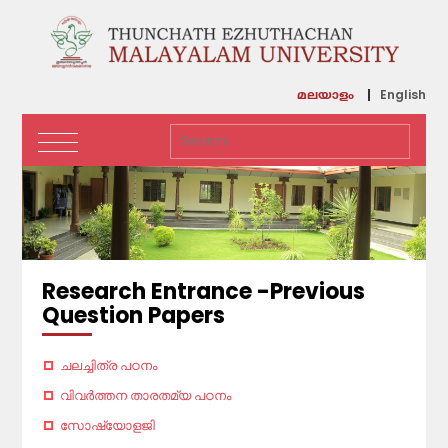
English
മലയാളം
Research Entrance -Previous
Question Papers
ചലച്ചിത്ര പഠനം
വിവര്‍ത്തന താരതമ്യ പഠനം
സോഷ്യോളജി