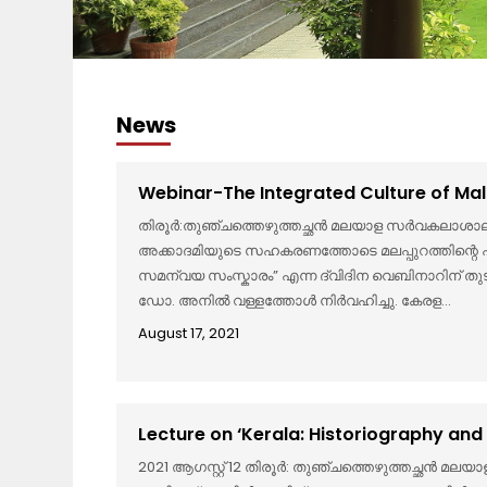
News
Webinar-The Integrated Culture of M
തിരൂർ:തുഞ്ചത്തെഴുത്തച്ഛൻ മലയാള സർവകലാശാ
അക്കാദമിയുടെ സഹകരണത്തോടെ മലപ്പുറത്തിന്റെ പ്രാ
സമന്വയ സംസ്കാരം” എന്ന ദ്വിദിന വെബിനാറിന്‌
ഡോ. അനിൽ വള്ളത്തോൾ നിർവഹിച്ചു. കേരള...
August 17, 2021
Lecture on ‘Kerala: Historiography an
2021 ആഗസ്റ്റ് 12 തിരൂര്‍: തുഞ്ചത്തെഴുത്തച്ഛന്‍