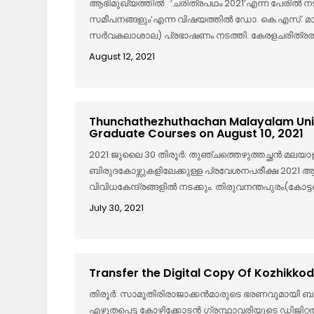
ആഭിമുഖ്യത്തില്‍ ‘ചരിത്രപഥം 2021’എന്ന പേരില്‍ 
സമീപനങ്ങളും’എന്ന വിഷയത്തില്‍ ഡോ. കെ.എസ്. മാധ
സര്‍വകലാശാല) പ്രഭാഷണം നടത്തി. കേരളചരിത്രര
August 12, 2021
Thunchathezhuthachan Malayalam Unive
Graduate Courses on August 10, 2021
2021 ജൂലൈ 30 തിരൂര്‍: തുഞ്ചത്തെഴുത്തച്ഛന്‍ മ
ബിരുദകോഴ്സുകളിലേക്കുള്ള പ്രവേശനപരീക്ഷ 2021 ആഗസ
വിവിധകേന്ദ്രങ്ങളില്‍ നടക്കും. തിരുവനന്തപുരം(കോട്
July 30, 2021
Transfer the Digital Copy Of Kozhikk
തിരൂര്‍: സാമൂതിരിരാജാക്കന്‍മാരുടെ ഭരണവുമായി ബന്ധ
എഴുതപ്പെട്ട കോഴിക്കോടന്‍ ഗ്രന്ഥാവരിയുടെ ഡിജിറ്