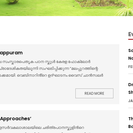
E
Sc
alappuram
Na
ല സംസ്കാരപെതൃക പഠന സ്കൂൾ കേരള ഫോക്‌ലോർ
FE
ദേശികതയിലൂന്നി സംഘടിപ്പിക്കുന്ന “മലപ്പുറത്തിന്റെ
 തുടക്കമായി. വെബിനാറിൻ്റെ ഉദ്ഘാടനം വൈസ് ചാൻസലർ
Dr
Sh
READ MORE
JA
d Approaches’
T
B
 മലയാളസര്‍വകലാശാലയിലെ ചരിത്രപഠനസ്കൂളിന്‍റെ