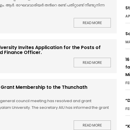
്‍. രാഘവവാരിയര്‍ തന്‍റെ രണ്ട് പതിറ്റാണ്ട് നീണ്ടുനിന്ന
S
AP
READ MORE
S
MA
rsity Invites Application for the Posts of
d Finance Officer.
16
READ MORE
fa
Mi
FE
U) Grant Membership to the Thunchath
“D
9th general council meeting has resolved and grant
am University. The secretary AIU has informed the grant
FE
READ MORE
“