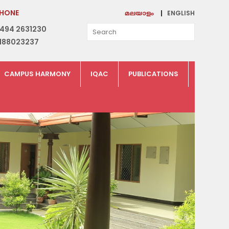
HONE
ENGLISH
മലയാളം
494 2631230
188023237
CAMPUS HARMONY
IQAC
PUBLICATIONS