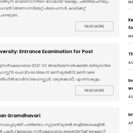
നടത്തുന്ന വെബിനാറിന്‍റെ ഭാഗമായി ‘കേരളം: ചരിത്രരചനയും
MA
വന്‍ (അസോസിയേറ്റ് പ്രൊഫസര്‍, കാലിക്കറ്റ്
ചനയുടെ...
Ke
READ MORE
f
MA
rsity: Entrance Examination for Post
T
AU
ലയാളസര്‍വകലാശാല 2021-22 അദ്ധ്യയനവര്‍ഷത്തെ ബിരുദാന്തര
്റ്റ് 10 ചൊവ്വ രാവിലെ 10 മണി മുതല്‍ 12 മണി വരെ
ടണ്‍ഹില്‍ ഗേള്‍സ് ഹൈസ്കൂള്‍, വഴുതക്കാട്), എറണാകുളം...
In
w
READ MORE
AU
In
odan Gramdhavari
AP
പ്പെടുത്തി പന്ത്രണ്ടാം നൂറ്റാണ്ട് മുതല്‍ താളിയോലകളില്‍
റല്‍ പകര്‍പ്പ് മലയാളം സര്‍വകലാശാല ലൈബ്രറിക്ക് കൈമാറി.