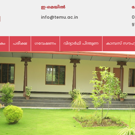
ഇ-മെയില്‍
info@temu.ac.in
0
9
ികം
പരീക്ഷ
ഗവേഷണം
വിദ്യാർഥി പിന്തുണ
കാമ്പസ് സൗഹ