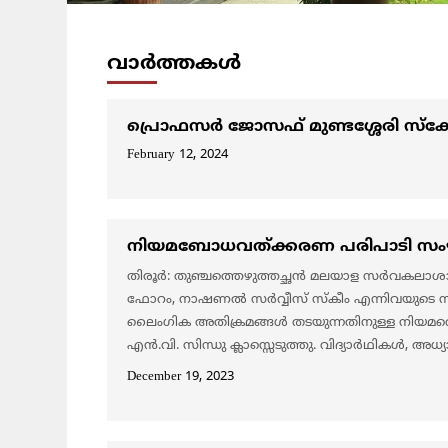
വാര്‍ത്തകള്‍
പ്രൊഫസർ ജോസഫ് മുണ്ടശ്ശേരി സ്കോ
February 12, 2024
നിയമബോധവത്ക്കരണ പരിപാടി സംഘടി
തിരൂർ: തുഞ്ചത്തെഴുത്തച്ഛൻ മലയാള സർവകലാശാ
ഫോറം, നാഷണൽ സർവ്വീസ് സ്കീം എന്നിവയുടെ സം
ലൈംഗിക അതിക്രമങ്ങൾ തടയുന്നതിനുള്ള നിയമത്
എൻ.വി. സിന്ധു ക്ലാസ്സെടുത്തു. വിദ്യാർഥികൾ, അധ്യ
December 19, 2023