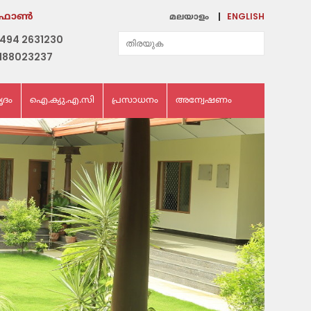
ENGLISH
ഫോണ്‍
മലയാളം
494 2631230
188023237
ൃദം
ഐ.ക്യു.എ.സി
പ്രസാധനം
അന്വേഷണം