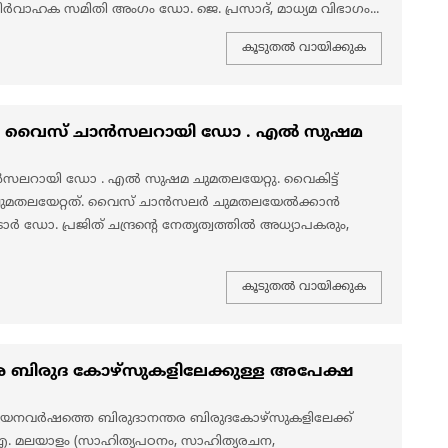
ിർവാഹക സമിതി അംഗം ഡോ. ജെ. പ്രസാദ്, മാധ്യമ വിഭാഗം...
കൂടുതല്‍ വായിക്കുക
യ വൈസ് ചാൻസലറായി ഡോ . എൽ സുഷമ
റായി ഡോ . എൽ സുഷമ ചുമതലയേറ്റു. വൈകിട്ട്
മതലയേറ്റത്. വൈസ് ചാൻസലർ ചുമതലയേൽക്കാൻ
. പ്രജിത് ചന്ദ്രന്റെ നേതൃത്വത്തിൽ അധ്യാപകരും,
കൂടുതല്‍ വായിക്കുക
ബിരുദ കോഴ്സുകളിലേക്കുള്ള അപേക്ഷ
യനവർഷത്തെ ബിരുദാനന്തര ബിരുദകോഴ്സുകളിലേക്ക്
.എ. മലയാളം (സാഹിത്യപഠനം, സാഹിത്യരചന,