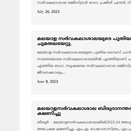
സർവകലാശാല രജിസ്ട്രാർ ഡോ. പ്രജിത് ചന്ദ്രൻ, ന
July 26, 2023
മലയാള സർവകലാശാലയുടെ പുതി
ചുമതലയേറ്റു.
മലയാള സർവകലാശാലയുടെ പുതിയ വൈസ് ചാൻസല
നാലരയോടെ സർവകലാശാലയിൽ എത്തിയാണ് ചു
എത്തിയ ഡോ. സുഷമയെ സർവകലാശാല രജിസ്ട്രാർ ഡോ
ജീവനക്കാരും,...
June 8, 2023
മലയാളസർവകലാശാല ബിരുദാനന്തര 
ക്ഷണിച്ചു
തിരൂർ : മലയാളസർവകലാശാലയിൽ2023-24 അധ്യ
അപേക്ഷ ക്ഷണിച്ചു. എം.എ. ഭാഷാശാസ്ത്രം, എം