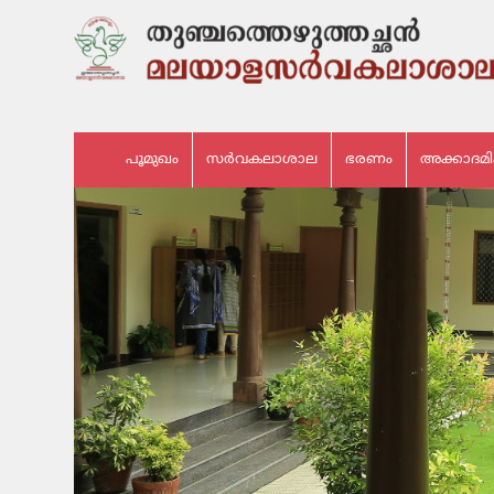
പൂമുഖം
സർവകലാശാല
ഭരണം
അക്കാദമ