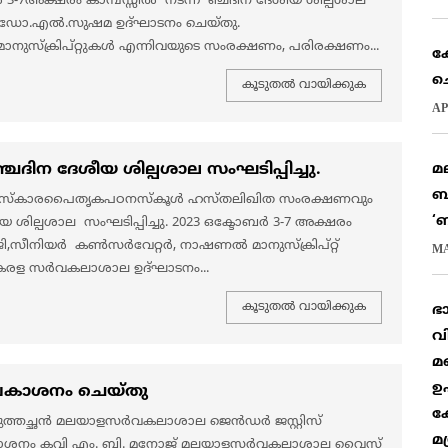
3-7അക്ഷരം കാമ്പസ്സിൽ നടന്ന ഞ്ചദിന ദേശീയ ശില്പശാല
 ഡോ.എൽ.സുഷമ ഉദ്ഘാടനം ചെയ്തു.
നുസ്ക്രിപ്റ്റുകൾ എന്നിവയുടെ സംരക്ഷണം, പരിരക്ഷണം...
ക
ച
കൂടുതല്‍ വായിക്കുക
AP
ന ദേശീയ ശില്പശാല സംഘടിപ്പിച്ചു.
മ
ബ
,സംസ്കാരപൈതൃകപഠനസ്കൂൾ ഹസ്തലിഖിത സംരക്ഷണവും
‘
ശില്പശാല സംഘടിപ്പിച്ചു. 2023 ഒക്ടോബർ 3-7 അക്ഷരം
ഷാജി,സീനിയർ കൺസർവേറ്റർ, നാഷണൽ മാനുസ്ക്രിപ്റ്റ്
MA
ള സർവകലാശാല ഉദ്ഘാടനം...
കൂടുതല്‍ വായിക്കുക
ഭ
വ
മ
ഉ
്രകാശനം ചെയ്തു
ക
്തെഴുത്തച്ഛൻ മലയാളസർവകലാശാല ജെൻഡർ ജസ്റ്റിസ്
മ
 പ്രകാശനം കവി എം. ബി. മനോജ് മലയാളസർവകലാശാല വൈസ്