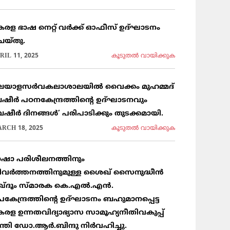
േരള ഭാഷ നെറ്റ് വർക്ക് ഓഫീസ് ഉദ്ഘാടനം
െയ്തു.
RIL 11, 2025
കൂടുതല്‍ വായിക്കുക
ലയാളസർവകലാശാലയിൽ വൈക്കം മുഹമ്മദ്
ഷീർ പഠനകേന്ദ്രത്തിന്റെ ഉദ്ഘാടനവും
ബഷീർ ദിനങ്ങൾ’ പരിപാടിക്കും തുടക്കമായി.
RCH 18, 2025
കൂടുതല്‍ വായിക്കുക
ാഷാ പരിശീലനത്തിനും
ിവർത്തനത്തിനുമുള്ള ശൈഖ് സൈനുദ്ധീൻ
ഖ്ദൂം സ്മാരക കെ.എൽ.എൻ.
പകേന്ദ്രത്തിന്റെ ഉദ്ഘാടനം ബഹുമാനപ്പെട്ട
േരള ഉന്നതവിദ്യാഭ്യാസ സാമൂഹ്യനീതിവകുപ്പ്
ന്ത്രി ഡോ.ആർ.ബിന്ദു നിർവഹിച്ചു.