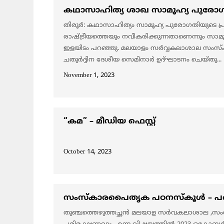
കഥാസാഹിത്യ ശാഖ സാമൂഹ്യ പുരോഗ
തിരൂർ: കഥാസാഹിത്യം സാമൂഹ്യ പുരോഗതിയുടെ 
രാഷ്ട്രീയത്തെയും നവീകരിക്കുന്നതാണെന്നും
ഇളയിടം പറഞ്ഞു. മലയാളം സർവ്വകലാശാല സംസ്ക
ചതുർദ്ദിന ദേശീയ സെമിനാർ ഉദ്ഘാടനം ചെയ്തു...
November 1, 2023
“കമ” – മീഡിയ ഫെസ്റ്റ്
October 14, 2023
സംസ്കാരപൈതൃക പഠനസ്കൂൾ – പഞ്ചദ
തുഞ്ചത്തെഴുത്തച്ഛൻ മലയാള സർവകലാശാല 