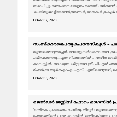
പരിരക്ഷണവും എന്ന വിഷയത്തിൽ 2023 ഒക്ടോബർ 
സമാപിച്ചു. സമാപനസമ്മേളനം വൈസ്ചാൻസലർ
ചെയ്തു.താളിയോലഗ്,ന്ഥങ്ങൾ, രേഖകൾ ,പേപ്പർ മാ
October 7, 2023
സംസ്കാരപൈതൃകപഠനസ്കൂൾ – പഞ്ചദി
തുഞ്ചത്തെഴുത്തച്ഛൻ മലയാള സർവകലാശാല 
പരിരക്ഷണവും എന്ന വിഷയത്തിൽ പഞ്ചദിന ദേശീയ 
കാമ്പസ്സിൽ നടക്കുന്ന ശില്പശാല ശ്രീ. പി.എൽ.
മിഷൻ,ഓ ആർ.ഐ&എം.എസ് എസ്.ലൈബ്രറി, കേര
October 3, 2023
ജെൻഡർ ജസ്റ്റിസ് ഫോറം മാഗസിൻ പ
‘ഒന്തികെ’ പ്രകാശനം ചെയ്തു. തിരൂർ : തുഞ്ചത
ഫോറത്തിന്റെ പ്രഥമ മാഗസിൻ ‘ഒന്തികെ’യുടെ