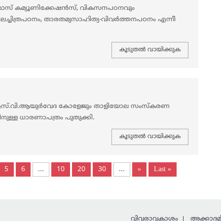
സ് കമ്യൂണിക്കേഷൻസ്, വികസനപഠനവും
ലച്ചിത്രപഠനം, താരതമ്യസാഹിത്യ-വിവർത്തനപഠനം എന്നീ
കൂടുതല്‍ വായിക്കുക
 എസ്.വി.ആയുർവേദ കോളേജും താളിയോല സംസ്കരണ
ുള്ള ധാരണാപത്രം പുതുക്കി.
കൂടുതല്‍ വായിക്കുക
5
6
...
10
20
30
...
»
Last »
വിവരാവകാശം
അക്കാദമി