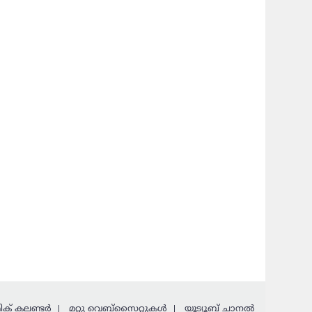
ക് കലണ്ടര്‍
മറ്റു വെബ്സൈറ്റുകള്‍
യൂട്യൂബ് ചാനൽ