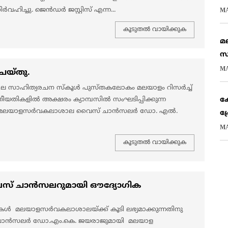
ിച്ചു. ജെൻഡർ ജസ്റ്റിസ് എന്ന...
MA
കൂടുതല്‍ വായിക്കുക
മ
സ
MA
െയ്തു.
ാല സാഹിത്യരചന സ്കൂൾ പുസ്തകലോകം മലയാളം റിസർച്ച്
തീയതികളിൽ അക്ഷരം ക്യാമ്പസിൽ സംഘടിപ്പിക്കുന്ന
കേ
നാർ മലയാളസർവകലാശാല വൈസ് ചാൻസലർ ഡോ. എൽ.
പ
MA
കൂടുതല്‍ വായിക്കുക
ൈസ് ചാൻസലറുമായി ഔദ്യോഗിക
ൾ മലയാളസർവകലാശാലയ്ക്ക് കൂടി ലഭ്യമാക്കുന്നതിനു
് ചാൻസലർ ഡോ.എം.കെ. ജയരാജുമായി മലയാള