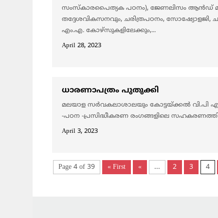
സംസ്കാരപൈത്യക പഠനം), ജേണലിസം ആൻഡ് മാ
തദ്ദേശവികസനവും, ചരിത്രപഠനം, സോഷ്യോളജി, ച
എം.എ. കോഴ്സുകളിലേക്കും,...
April 28, 2023
ധാരണാപത്രം പുതുക്കി
മലയാള സർവകലാശാലയും കോട്ടയ്ക്കൽ വി.പി
-പഠന -പ്രസിദ്ധീകരണ രംഗങ്ങളിലെ സഹകരണത്തിന
April 3, 2023
Page 4 of 39
« First
«
...
2
3
4