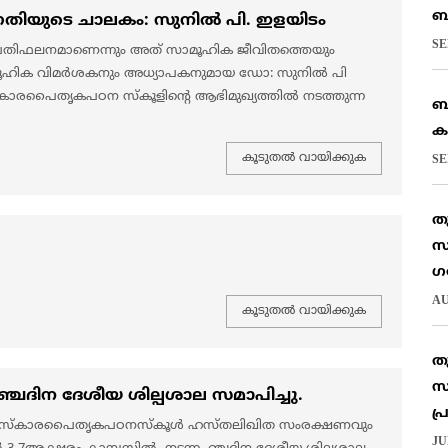
ബ
തിയുടെ ചാലകം: സുനിൽ പി. ഇളയിടം
SE
പ്രതിഫലനമാണെന്നും അത് സാമൂഹിക ജീവിതത്തെയും
 സാമൂഹിക വിമർശകനും അധ്യാപകനുമായ ഡോ: സുനിൽ പി
ാരപൈതൃകപഠന സ്കൂളിന്റെ ആഭിമുഖ്യത്തിൽ നടത്തുന്ന
ബ
ക
കൂടുതല്‍ വായിക്കുക
SE
ത
സ
ഗ
AU
കൂടുതല്‍ വായിക്കുക
ത
സ
ിന ദേശീയ ശില്പശാല സമാപിച്ചു.
പ
,സംസ്കാരപൈതൃകപഠനസ്കൂൾ ഹസ്തലിഖിത സംരക്ഷണവും
JU