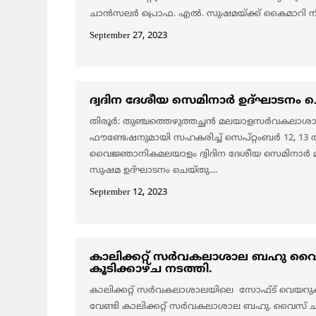
ചാൻസലർ പ്രൊഫ. എൽ. സുഷമയ്ക്ക് കൈമാറി നിർവഹ
September 27, 2023
ദ്വദിന ദേശീയ സെമിനാർ ഉദ്ഘാടനം ച
തിരൂർ: തുഞ്ചത്തെഴുത്തച്ഛൻ മലയാളസർവകലാശ
ഫൗണ്ടേഷനുമായി സഹകരിച്ച് സെപ്റ്റംബർ 12, 13 
വൈജ്ഞാനികമലയാളം ദ്വിദിന ദേശീയ സെമി
സുഷമ ഉദ്ഘാടനം ചെയ്തു....
September 12, 2023
കാലിക്കറ്റ് സർവകലാശാല ബഹു വ
കൂടിക്കാഴ്ച നടത്തി.
കാലിക്കറ്റ് സർവകലാശാലയിലെ സോഫ്ട് വെയറുക
വേണ്ടി കാലിക്കറ്റ് സർവകലാശാല ബഹു. വൈസ