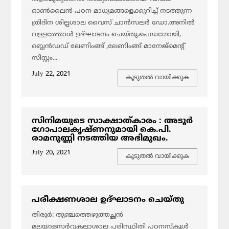
ഓൺലൈൻ പഠന മാധ്യമങ്ങളെക്കുറിച്ച് നടത്തുന്ന
ത്രിദിന ശില്പശാല വൈസ് ചാൻസലർ ഡോ.അനിൽ
വള്ളത്തോൾ ഉദ്ഘാടനം ചെയ്തു.പെഡഗോജി,
ബ്ലെൻഡഡ് ലേണിംങ്ങ് ,ലേണിംങ്ങ് മാനേജ്മെൻ്റ്
സിസ്റ്റം...
July 22, 2021
കൂടുതല്‍ വായിക്കുക
സിനിമയുടെ സാക്ഷാത്കാരം : അടൂർ
ഗോപാലകൃഷ്ണനുമായി കെ.പി.
രാമനുണ്ണി നടത്തിയ അഭിമുഖം.
July 20, 2021
കൂടുതല്‍ വായിക്കുക
പരീക്ഷണശാല ഉദ്ഘാടനം ചെയ്തു
തിരൂര്‍: തുഞ്ചത്തെഴുത്തച്ഛന്‍
മലയാളസര്‍വകലാശാല പരിസ്ഥിതി പഠനസ്കൂള്‍