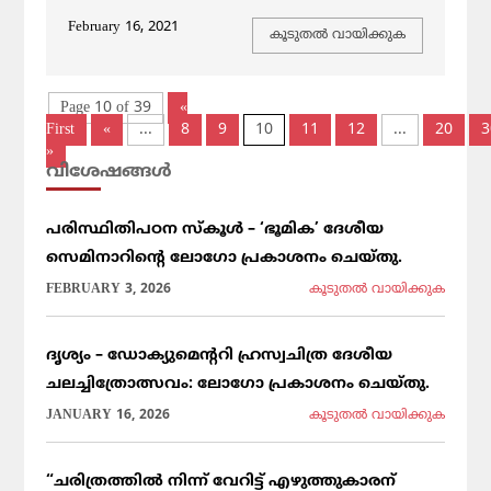
February 16, 2021
കൂടുതല്‍ വായിക്കുക
Page 10 of 39
«
First
«
...
8
9
10
11
12
...
20
3
»
വിശേഷങ്ങള്‍
പരിസ്ഥിതിപഠന സ്കൂൾ – ‘ഭൂമിക’ ദേശീയ
സെമിനാറിൻ്റെ ലോഗോ പ്രകാശനം ചെയ്തു.
FEBRUARY 3, 2026
കൂടുതല്‍ വായിക്കുക
ദൃശ്യം – ഡോക്യുമെന്ററി ഹ്രസ്വചിത്ര ദേശീയ
ചലച്ചിത്രോത്സവം: ലോഗോ പ്രകാശനം ചെയ്തു.
JANUARY 16, 2026
കൂടുതല്‍ വായിക്കുക
“ചരിത്രത്തിൽ നിന്ന് വേറിട്ട് എഴുത്തുകാരന്