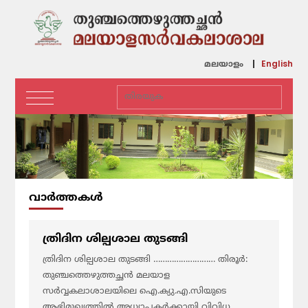
English
മലയാളം
വാര്‍ത്തകള്‍
ത്രിദിന ശില്പശാല തുടങ്ങി
ത്രിദിന ശില്പശാല തുടങ്ങി ……………………… തിരൂർ:
തുഞ്ചത്തെഴുത്തച്ഛൻ മലയാള
സർവ്വകലാശാലയിലെ ഐ.ക്യു.എ.സിയുടെ
ആഭിമുഖ്യത്തിൽ അധ്യാപകർക്കായി വിവിധ