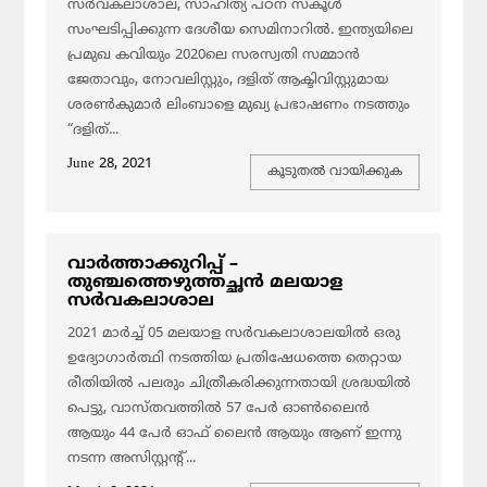
സർവകലാശാല, സാഹിത്യ പഠന സ്കൂൾ
സംഘടിപ്പിക്കുന്ന ദേശീയ സെമിനാറിൽ. ഇന്ത്യയിലെ
പ്രമുഖ കവിയും 2020ലെ സരസ്വതി സമ്മാൻ
ജേതാവും, നോവലിസ്റ്റും, ദളിത് ആക്ടിവിസ്റ്റുമായ
ശരൺകുമാർ ലിംബാളെ മുഖ്യ പ്രഭാഷണം നടത്തും
“ദളിത്...
June 28, 2021
കൂടുതല്‍ വായിക്കുക
വാർത്താക്കുറിപ്പ് –
തുഞ്ചത്തെഴുത്തച്ഛൻ മലയാള
സർവകലാശാല
2021 മാർച്ച് 05 മലയാള സർവകലാശാലയിൽ ഒരു
ഉദ്യോഗാർത്ഥി നടത്തിയ പ്രതിഷേധത്തെ തെറ്റായ
രീതിയിൽ പലരും ചിത്രീകരിക്കുന്നതായി ശ്രദ്ധയിൽ
പെട്ടു, വാസ്തവത്തിൽ 57 പേർ ഓൺലൈൻ
ആയും 44 പേർ ഓഫ് ലൈൻ ആയും ആണ് ഇന്നു
നടന്ന അസിസ്റ്റൻ്റ്...