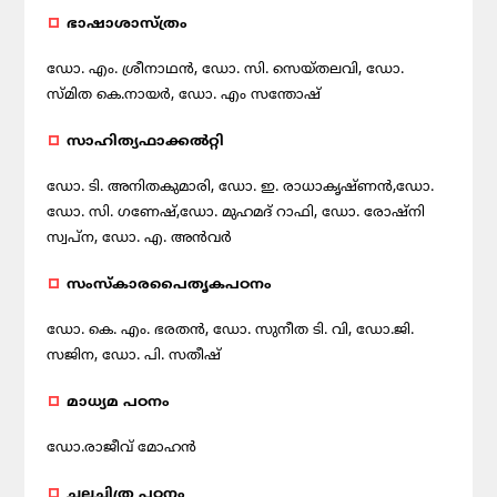
ഭാഷാശാസ്ത്രം
ഡോ. എം. ശ്രീനാഥന്‍, ഡോ. സി. സെയ്തലവി, ഡോ.
സ്മിത കെ.നായര്‍, ഡോ. എം സന്തോഷ്
സാഹിത്യഫാക്കല്‍റ്റി
ഡോ. ടി. അനിതകുമാരി, ഡോ. ഇ. രാധാകൃഷ്ണന്‍,ഡോ.
ഡോ. സി. ഗണേഷ്,ഡോ. മുഹമദ് റാഫി, ഡോ. രോഷ്‌നി
സ്വപ്ന, ഡോ. എ. അന്‍വര്‍
സംസ്‌കാരപൈതൃകപഠനം
ഡോ. കെ. എം. ഭരതന്‍, ഡോ. സുനീത ടി. വി, ഡോ.ജി.
സജിന, ഡോ. പി. സതീഷ്
മാധ്യമ പഠനം
ഡോ.രാജീവ് മോഹന്‍
ചലച്ചിത്ര പഠനം