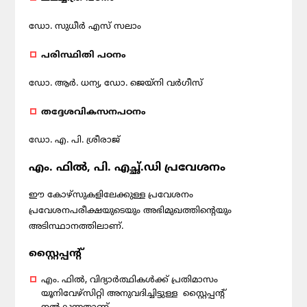
ഡോ. സുധീര്‍ എസ് സലാം
പരിസ്ഥിതി പഠനം
ഡോ. ആര്‍. ധന്യ, ഡോ. ജെയ്‌നി വര്‍ഗീസ്
തദ്ദേശവികസനപഠനം
ഡോ. എ. പി. ശ്രീരാജ്
എം. ഫില്‍, പി. എച്ഛ്.ഡി പ്രവേശനം
ഈ കോഴ്‌സുകളിലേക്കുള്ള പ്രവേശനം
പ്രവേശനപരീക്ഷയുടെയും അഭിമുഖത്തിന്റെയും
അടിസ്ഥാനത്തിലാണ്.
സ്റ്റൈപ്പന്റ്
എം. ഫില്‍, വിദ്യാര്‍ത്ഥികള്‍ക്ക് പ്രതിമാസം
യൂനിവേഴ്‌സിറ്റി അനുവദിച്ചിട്ടുള്ള സ്റ്റൈപ്പന്റ്