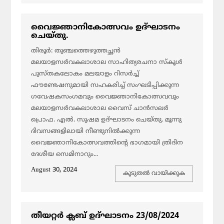
വൈജ്ഞാനികോത്സവം ഉദ്ഘാടനം
ചെയ്തു.
തിരൂർ: തുഞ്ചത്തെഴുത്തച്ഛൻ
മലയാളസർവകലാശാല സാഹിത്യരചനാ സ്‌കൂൾ
പുസ്‌തകലോകം മലയാളം റിസർച്ച്
ഫൗണ്ടേഷനുമായി സഹകരിച്ച് സംഘടിപ്പിക്കുന്ന
ഗവേഷകസംഗമവും വൈജ്ഞാനികോത്സവവും
മലയാളസർവകലാശാല വൈസ് ചാൻസലർ
പ്രൊഫ. എൽ. സുഷമ ഉദ്ഘാടനം ചെയ്തു. മൂന്നു
ദിവസങ്ങളിലായി നീണ്ടുനിൽക്കുന്ന
വൈജ്ഞാനികോത്സവത്തിന്റെ ഭാഗമായി ത്രിദിന
ദേശീയ സെമിനാറും...
August 30, 2024
കൂടുതല്‍ വായിക്കുക
തീയറ്റർ ക്ലബ് ഉദ്‌ഘാടനം 23/08/2024