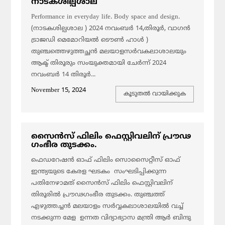
നാടകശില്പശാല
Performance in everyday life. Body space and design.
(നാടകശില്പശാല ) 2024 നവംബർ 14,തിരൂർ, വാഗൻ
ട്രാജഡി മെമോറിയൽ ടൌൺ ഹാൾ )
തുഞ്ചത്തെഴുത്തച്ഛൻ മലയാളസർവകലാശാലയും
ആക്ട് തിരൂരും സംയുക്തമായി ചേർന്ന് 2024
നവംബർ 14 തിരൂർ...
November 15, 2024
കൂടുതല്‍ വായിക്കുക
സൈൻസ് ഫിലിം ഫെസ്റ്റിവലിന് പ്രൗഢ​
ഗംഭീര തുടക്കം.
ഫെഡറേഷൻ ഓഫ് ഫിലിം സൊസൈറ്റീസ് ഓഫ്
ഇന്ത്യയുടെ കേരള ഘടകം സംഘടിപ്പിക്കുന്ന
പതിനേഴാമത് സൈൻസ് ഫിലിം ഫെസ്റ്റിവലിന്
തിരൂരിൽ പ്രൗഢ​ഗംഭീര തുടക്കം. തുഞ്ചത്ത്
എഴുത്തച്ചൻ മലയാളം സർവ്വകലാശാലയിൽ വച്ച്
നടക്കുന്ന മേള ഉന്നത വി​ദ്യാഭ്യാസ മന്ത്രി ആർ ബിന്ദു