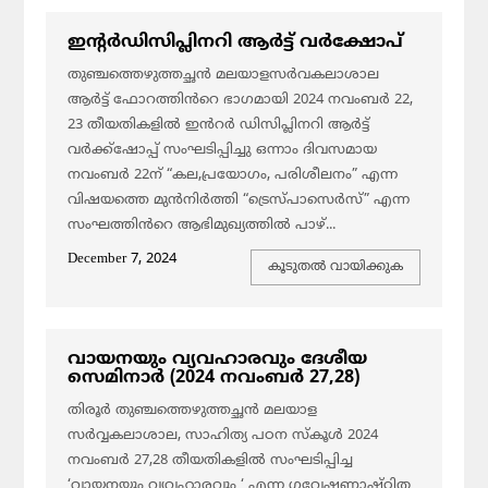
ഇന്റർഡിസിപ്ലിനറി ആർട്ട്‌ വർക്ഷോപ്
തുഞ്ചത്തെഴുത്തച്ഛൻ മലയാളസർവകലാശാല
ആർട്ട് ഫോറത്തിൻറെ ഭാഗമായി 2024 നവംബർ 22,
23 തീയതികളിൽ ഇൻറർ ഡിസിപ്ലിനറി ആർട്ട്
വർക്ക്ഷോപ്പ് സംഘടിപ്പിച്ചു ഒന്നാം ദിവസമായ
നവംബർ 22ന് “കല,പ്രയോഗം, പരിശീലനം” എന്ന
വിഷയത്തെ മുൻനിർത്തി “ട്രെസ്പാസെർസ്” എന്ന
സംഘത്തിൻറെ ആഭിമുഖ്യത്തിൽ പാഴ്...
December 7, 2024
കൂടുതല്‍ വായിക്കുക
വായനയും വ്യവഹാരവും ദേശീയ
സെമിനാർ (2024 നവംബർ 27,28)
തിരൂർ തുഞ്ചത്തെഴുത്തച്ഛൻ മലയാള
സർവ്വകലാശാല, സാഹിത്യ പഠന സ്കൂൾ 2024
നവംബർ 27,28 തീയതികളിൽ സംഘടിപ്പിച്ച
‘വായനയും വ്യവഹാരവും ‘ എന്ന ഗവേഷണാഷ്ഠിത