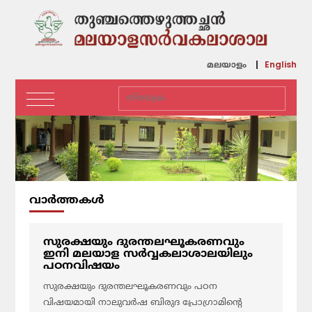
English
മലയാളം
വാര്‍ത്തകള്‍
സുരക്ഷയും ദുരന്തലഘൂകരണവും
ഇനി മലയാള സർവ്വകലാശാലയിലും
പഠനവിഷയം
സുരക്ഷയും ദുരന്തലഘൂകരണവും പഠന
വിഷയമായി നാലുവർഷ ബിരുദ പ്രോഗ്രാമിൻ്റെ