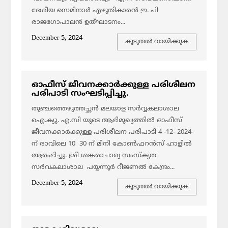
ദേശീയ സെമിനാർ എഴുതികാരൻ ഇ. പി
രാജഗോപാലൻ ഉത്ഘാടനം...
December 5, 2024
കൂടുതല്‍ വായിക്കുക
ഓഫീസ് ജീവനക്കാർക്കുള്ള പരിശീലന
പരിപാടി സംഘടിപ്പിച്ചു.
തുഞ്ചത്തെഴുത്തച്ഛൻ മലയാള സർവ്വകലാശാല
ഐ.ക്യു. എ.സി യുടെ ആഭിമുഖ്യത്തിൽ ഓഫീസ്
ജീവനക്കാർക്കുള്ള പരിശീലന പരിപാടി 4 -12- 2024-
ന് രാവിലെ 10 30 ന് മിനി കോൺഫറൻസ് ഹാളിൽ
ആരംഭിച്ചു. ശ്രീ ശങ്കരാചാര്യ സംസ്കൃത
സർവകലാശാല പയ്യന്നൂർ റീജണൽ കേന്ദ്രം...
December 5, 2024
കൂടുതല്‍ വായിക്കുക