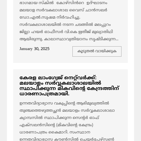
ഭാഗമായ സ്കിൽ കോഴ്സിൻറെ ഉദ്ഘാടനം
മലയാള സർവകലാശാല വൈസ് ചാൻസലർ
ഡോ.എൽ.സുഷമ നിർവഹിച്ചു.
സർവകലാശാലയിൽ നടന്ന ചടങ്ങിൽ മലപ്പുറം
ജില്ലാ ഹയർ ഓഫീസർ വി.കെ ഋതീജ് മുഖ്യാതിഥി
ആയിരുന്നു. കാലാസ്ഥാവ്യതിയാനം സൃഷ്ടിക്കുന്ന...
January 30, 2025
കൂടുതല്‍ വായിക്കുക
കേരള ലാംഗ്വേജ് നെറ്റ്‌വർക്ക്:
മലയാളം സർവ്വകലാശാലയിൽ
സ്ഥാപിക്കുന്ന മികവിന്റെ കേന്ദ്രത്തിന്
ധാരണാപത്രമായി.
ഉന്നതവിദ്യാഭ്യാസ വകുപ്പിന്റെ ആഭിമുഖ്യത്തിൽ
തുഞ്ചത്തെഴുത്തച്ഛൻ മലയാളം സർവ്വകലാശാലാ
ക്യാമ്പസിൽ സ്ഥാപിക്കുന്ന സെന്റർ ഓഫ്
എക്‌സലന്‍സിന്റെ (മികവിന്‍റെ കേന്ദ്രം)
ധാരണാപത്രം കൈമാറി. സംസ്ഥാന
ഉന്നതവിദ്യാഭ്യാസ കൗൺസിൽ ചെയർപേഴ്‌സൺ