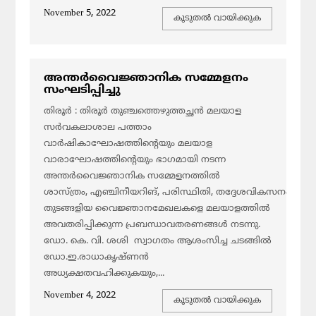
November 5, 2022
കൂടുതല്‍ വായിക്കുക
അന്തർവൈജ്ഞാനിക സമ്മേളനം
സംഘടിപ്പിച്ചു
തിരൂർ : തിരൂർ തുഞ്ചത്തെഴുത്തച്ഛൻ മലയാള
സർവകലാശാല പത്താം
വാർഷികാഘോഷത്തിന്റെയും മലയാള
വാരാഘോഷത്തിന്റെയും ഭാഗമായി നടന്ന
അന്തർവൈജ്ഞാനിക സമ്മേളനത്തിൽ
ശാസ്ത്രം, എഞ്ചിനീയറിങ്, പരിസ്ഥിതി, തദ്ദേശവികസനം, മാധ്
തുടങ്ങളിയ വൈജ്ഞാനമേഖലകളെ മലയാളത്തിൽ
അവതരിപ്പിക്കുന്ന പ്രബന്ധാവതരണങ്ങൾ നടന്നു.
ഡോ. കെ. വി. ശശി സ്വാഗതം ആശംസിച്ച ചടങ്ങിൽ
ഡോ.ഇ.രാധാകൃഷ്ണൻ
അധ്യക്ഷതവഹിക്കുകയും,...
November 4, 2022
കൂടുതല്‍ വായിക്കുക