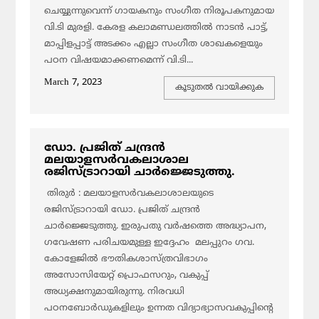
ചെയ്യുന്നുവെന്ന് ഗായകനും സംഗീത നിരൂപകനുമായ
വി.ടി മുരളി. കേരള കലാമണ്ഡലത്തിൽ നാടൻ പാട്ട്,
മാപ്പിളപ്പാട്ട് അടക്കം എല്ലാ സംഗീത ശാഖകളെയും
പഠന വിഷയമാക്കണമെന്ന് വി.ടി...
March 7, 2023
കൂടുതല്‍ വായിക്കുക
ഡോ. പ്രജിത് ചന്ദ്രൻ
മലയാളസര്‍വകലാശാല
രജിസ്ട്രാറായി ചാര്‍ജ്ജെടുത്തു.
തിരുർ : മലയാളസര്‍വകലാശാലയുടെ
രജിസ്ട്രാറായി ഡോ. പ്രജിത് ചന്ദ്രൻ
ചാര്‍ജ്ജെടുത്തു. ഇരുപതു വര്‍ഷത്തെ അദ്ധ്യാപന,
ഗവേഷണ പരിചയമുള്ള ഇദ്ദേഹം മലപ്പുറം ഗവ.
കോളേജില്‍ ഭൗതികശാസ്ത്രവിഭാഗം
അസോസിയേറ്റ് പ്രൊഫസറും, വകുപ്പ്
അധ്യക്ഷനുമായിരുന്നു. നിരവധി
പഠനബോര്‍ഡുകളിലും ഉന്നത വിദ്യാഭ്യാസവകുപ്പിന്‍റെ