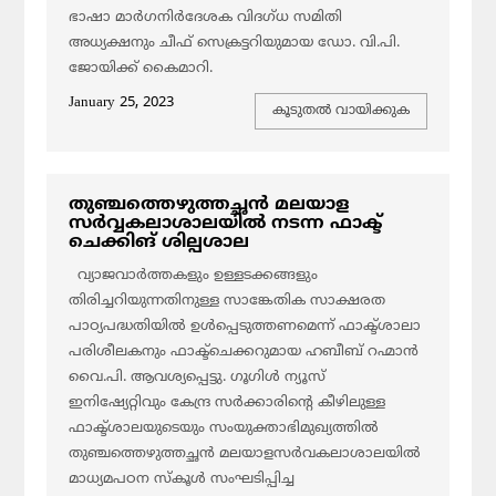
ഭാഷാ മാർഗനിർദേശക വിദഗ്‌ധ സമിതി
അധ്യക്ഷനും ചീഫ് സെക്രട്ടറിയുമായ ഡോ. വി.പി.
ജോയിക്ക് കൈമാറി.
January 25, 2023
കൂടുതല്‍ വായിക്കുക
തുഞ്ചത്തെഴുത്തച്ഛൻ മലയാള
സർവ്വകലാശാലയിൽ നടന്ന ഫാക്ട്
ചെക്കിങ് ശില്പശാല
വ്യാജവാർത്തകളും ഉള്ളടക്കങ്ങളും
തിരിച്ചറിയുന്നതിനുള്ള സാങ്കേതിക സാക്ഷരത
പാഠ്യപദ്ധതിയിൽ ഉൾപ്പെടുത്തണമെന്ന് ഫാക്ട്ശാലാ
പരിശീലകനും ഫാക്ട്ചെക്കറുമായ ഹബീബ് റഹ്മാൻ
വൈ.പി. ആവശ്യപ്പെട്ടു. ഗൂഗിൾ ന്യൂസ്
ഇനിഷ്യേറ്റിവും കേന്ദ്ര സർക്കാരിന്റെ കീഴിലുള്ള
ഫാക്ട്ശാലയുടെയും സംയുക്താഭിമുഖ്യത്തിൽ
തുഞ്ചത്തെഴുത്തച്ഛൻ മലയാളസർവകലാശാലയിൽ
മാധ്യമപഠന സ്കൂൾ സംഘടിപ്പിച്ച