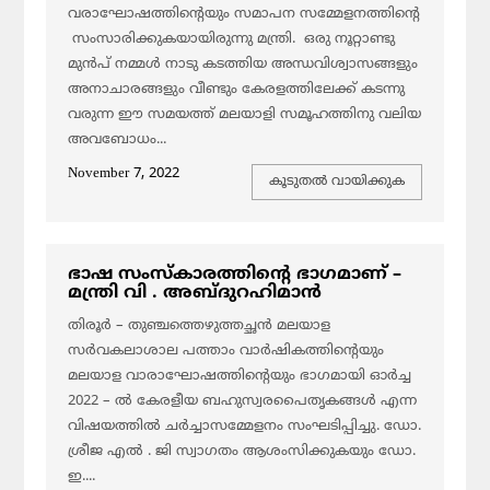
വരാഘോഷത്തിന്റെയും സമാപന സമ്മേളനത്തിന്റെ
സംസാരിക്കുകയായിരുന്നു മന്ത്രി. ഒരു നൂറ്റാണ്ടു
മുൻപ് നമ്മൾ നാടു കടത്തിയ അന്ധവിശ്വാസങ്ങളും
അനാചാരങ്ങളും വീണ്ടും കേരളത്തിലേക്ക് കടന്നു
വരുന്ന ഈ സമയത്ത് മലയാളി സമൂഹത്തിനു വലിയ
അവബോധം...
November 7, 2022
കൂടുതല്‍ വായിക്കുക
ഭാഷ സംസ്കാരത്തിന്റെ ഭാഗമാണ് –
മന്ത്രി വി . അബ്ദുറഹിമാൻ
തിരൂർ – തുഞ്ചത്തെഴുത്തച്ഛൻ മലയാള
സർവകലാശാല പത്താം വാർഷികത്തിന്റെയും
മലയാള വാരാഘോഷത്തിന്റെയും ഭാഗമായി ഓർച്ച
2022 – ൽ കേരളീയ ബഹുസ്വരപൈതൃകങ്ങൾ എന്ന
വിഷയത്തിൽ ചർച്ചാസമ്മേളനം സംഘടിപ്പിച്ചു. ഡോ.
ശ്രീജ എൽ . ജി സ്വാഗതം ആശംസിക്കുകയും ഡോ.
ഇ....