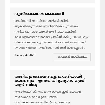
പുസ്തകങ്ങൾ കൈമാറി
ആദിവാസി ജനവിഭാഗങള്‍ക്കിടയില്‍
ആരംഭിക്കുന്ന ലൈബ്രറികള്‍ക്ക് പുസ്തകം
നല്‍കുവാനുള്ള പദ്ധതിയില്‍ പങ്കു ചെര്‍ന്ന്
മലയാളസര്‍വകലാശാല പ്രസിദ്ധികരിച്ച 202500 രൂപ
വിലമതിക്കുന്ന പുസ്തകങള്‍ വൈസ് ചാന്‍സലര്‍
Dr. Anil Vallathol Dr.ശിവദാസന് നല്‍കിയപ്പോള്‍ .
January 4, 2023
കൂടുതല്‍ വായിക്കുക
അറിവും അക്ഷരവും ലഹരിയായി
കാണണം – ഉന്നത വിദ്യാഭ്യാസ മന്ത്രി
ആർ ബിന്ദു
തിരൂർ/വക്കാട്: തുഞ്ചത്തെഴുത്തച്ഛൻ മലയാള
സർവകലാശാലയുടെ പത്താം
വാർഷികഘോഷത്തിന്റെയും, മലയാള