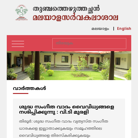
English
മലയാളം
വാര്‍ത്തകള്‍
ശുദ്ധ സംഗീത വാദം വൈവിധ്യങ്ങളെ
നശിപ്പിക്കുന്നു : വി.ടി മുരളി
തിരൂർ: ശുദ്ധ സംഗീത വാദം വ്യത്യസ്ത സംഗീത
ധാരകളെ ഇല്ലാതാക്കുകയും സമൂഹത്തിലെ
വൈവിധ്യങ്ങളെ തിരസ്കരിക്കുകയും