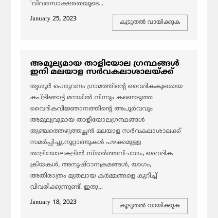
‘വിവരസാക്ഷരതയുടെ...
January 25, 2023
കൂടുതല്‍ വായിക്കുക
അമൂല്യമായ താളിയോല ഗ്രന്ഥങ്ങൾ
ഇനി മലയാള സർവകലാശാലയ്ക്ക്
തൃശൂർ പെരുവനം ഗ്രാമത്തിന്റെ വൈദികകുലമായ
കപ്ളിങ്ങാട്ട് മനയിൽ നിന്നും കണ്ടെടുത്ത
വൈദികവിജ്ഞാനത്തിന്റെ അപൂർവവും
അമൂല്യവുമായ താളിയോലഗ്രന്ഥങ്ങൾ
തുഞ്ചത്തെഴുത്തച്ഛൻ മലയാള സർവകലാശാലക്ക്
സമർപ്പിച്ചു.നൂറ്റാണ്ടുകൾ പഴക്കമുള്ള
താളിയോലകളിൽ സ്മാർത്തവിചാരം, വൈദിക
ക്രിയകൾ, അനുഷ്ഠാനക്രമങ്ങൾ, യാഗം,
അതിരാത്രം മുതലായ കർമ്മങ്ങളെ കുറിച്ച്
വിവരിക്കുന്നുണ്ട്. ഇതു...
January 18, 2023
കൂടുതല്‍ വായിക്കുക