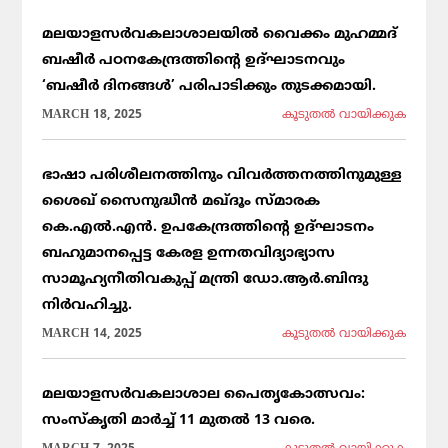
മലയാളസർവകലാശാലയിൽ വൈക്കം മുഹമ്മദ്
ബഷീർ പഠനകേന്ദ്രത്തിന്റെ ഉദ്ഘാടനവും
‘ബഷീർ ദിനങ്ങൾ’ പരിപാടിക്കും തുടക്കമായി.
MARCH 18, 2025
കൂടുതല്‍ വായിക്കുക
ഭാഷാ പരിശീലനത്തിനും വിവർത്തനത്തിനുമുള്ള
ശൈഖ് സൈനുദ്ധീൻ മഖ്ദൂം സ്മാരക
കെ.എൽ.എൻ. ഉപകേന്ദ്രത്തിന്റെ ഉദ്ഘാടനം
ബഹുമാനപ്പെട്ട കേരള ഉന്നതവിദ്യാഭ്യാസ
സാമൂഹ്യനീതിവകുപ്പ് മന്ത്രി ഡോ.ആർ.ബിന്ദു
നിർവഹിച്ചു.
MARCH 14, 2025
കൂടുതല്‍ വായിക്കുക
മലയാളസർവകലാശാല പൈതൃകോത്സവം:
സംസ്കൃതി മാർച്ച് 11 മുതൽ 13 വരെ.