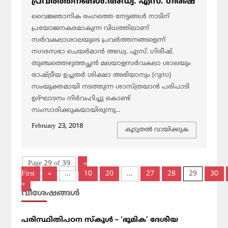
പ്രവര്‍ത്തനങ്ങള്‍:അഡ്വ. എസ്. ഗിരീഷ്
വൈജ്ഞാനിക രംഗത്തെ നേട്ടങ്ങള്‍ നാടിന്
പ്രയോജനകരമാകുന്ന വിധത്തിലാണ്
സര്‍വകലാശാലയുടെ പ്രവര്‍ത്തനങ്ങളെന്ന്
നഗരസഭാ ചെയര്‍മാന്‍ അഡ്വ. എസ്. ഗിരീഷ്.
തുഞ്ചത്തെഴുത്തച്ഛന്‍ മലയാളസര്‍വകലാ ശാലയും
രാഷ്ട്രീയ ഉച്ചതര്‍ ശിക്ഷാ അഭിയാനും (റുസ)
സംയുക്തമായി നടത്തുന്ന ശാസ്ത്രയാന്‍ പരിപാടി
ഉദ്ഘാടനം നിര്‍വഹിച്ചു കൊണ്ട്
സംസാരിക്കുകയായിരുന്നു...
February 23, 2018
കൂടുതല്‍ വായിക്കുക
Page 29 of 39
«
First
«
...
10
20
...
27
28
29
30
»
വിശേഷങ്ങള്‍
പരിസ്ഥിതിപഠന സ്കൂൾ – ‘ഭൂമിക’ ദേശീയ