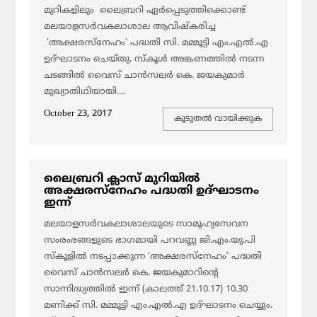
മുറികളിലും ലൈബ്രറി ഏര്‍പ്പെടുത്തിക്കൊണ്ട്
മലയാളസര്‍വകലാശാല ആവിഷ്‌കരിച്ച
'അക്ഷരസ്‌നേഹം' പദ്ധതി സി. മമ്മൂട്ടി എം.എല്‍.എ
ഉദ്ഘാടനം ചെയ്തു. സ്‌കൂള്‍ അങ്കണത്തില്‍ നടന്ന
ചടങ്ങില്‍ വൈസ് ചാന്‍സലര്‍ കെ. ജയകുമാര്‍
മുഖ്യാതിഥിയായി....
October 23, 2017
കൂടുതല്‍ വായിക്കുക
ലൈബ്രറി ക്ലാസ് മുറിയില്‍
അക്ഷരസ്‌നേഹം പദ്ധതി ഉദ്ഘാടനം
ഇന്ന്
മലയാളസര്‍വകലാശാലയുടെ സാമൂഹ്യസേവന
സംരംഭങ്ങളുടെ ഭാഗമായി പറവണ്ണ ജി.എം.യു.പി
സ്‌കൂളില്‍ നടപ്പാക്കുന്ന ‘അക്ഷരസ്‌നേഹം’ പദ്ധതി
വൈസ് ചാന്‍സലര്‍ കെ. ജയകുമാറിന്റെ
സാന്നിദ്ധ്യത്തില്‍ ഇന്ന് (കാലത്ത് 21.10.17) 10.30
മണിക്ക് സി. മമ്മൂട്ടി എം.എല്‍.എ ഉദ്ഘാടനം ചെയ്യും.