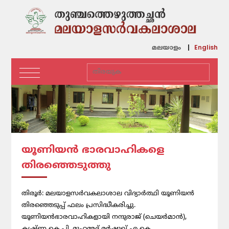
English
മലയാളം
യൂണിയന്‍ ഭാരവാഹികളെ
തിരഞ്ഞെടുത്തു
തിരൂര്‍: മലയാളസര്‍വകലാശാല വിദ്യാര്‍ത്ഥി യൂണിയന്‍
തിരഞ്ഞെടുപ്പ് ഫലം പ്രസിദ്ധീകരിച്ചു.
യൂണിയന്‍ഭാരവാഹികളായി നന്ദുരാജ് (ചെയര്‍മാന്‍),
കൃഷ്ണ കെ.പി. മുഹമ്മദ് മര്‍ഷൂഖ് എ.കെ