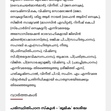
(വൈ.ചെയര്‍മാന്‍മാര്‍), വിനീത്. പി (ജന.സെക്ര),
വൈഷ്ണവി.കെ, വിഷ്ണു സോമരാജന്‍ (ജോ.
സെക്രട്ടറിമാര്‍), ശില്പ ആര്‍ നായര്‍ (ഫൈന്‍ ആട്സ് സെക്ര.),
സിജിന്‍ സാമുവല്‍ (മാഗസിന്‍ എഡിറ്റര്‍), റിനീഷ് കെ.പി
(സ്പോര്‍ട്സ് സെക്രട്ടറി) എന്നിവരേയും
അസോസിയേഷന്‍ ഭാരവാഹികളായി ജിബിന്‍
കിരണ്‍(ഭാഷാശാസ്ത്രം), രജിഷ പി.പി(സാഹിത്യപഠനം),
സഹദലി ഒ.എം(സാഹിത്യരചന), നീതു.
ടി(പരിസ്ഥിതിപഠനം), വിഷ്ണു
സി.ടി(തദ്ദേശവികസനപഠനം), തുഷാര. പി(ചരിത്രപഠനം),
വിജിത. പി(സോഷ്യോളജി), വിഷ്ണു. പി. (ചലച്ചിത്രപഠനം)
എന്നിവരേയും തിരഞ്ഞെടുത്തു. ശ്രീജിത്ത് എസ്,
ഹരികൃഷ്ണപാല്‍, വിനീത് പി.വി, സഫ്ന. എം എന്നിവരെ
വിദ്യാര്‍ത്ഥി പ്രതിനിധികളായി പൊതുസഭയിലേക്കും
തിരഞ്ഞെടുത്തു.
വാര്‍ത്തകള്‍
പരിസ്ഥിതിപഠന സ്കൂൾ – ‘ഭൂമിക’ ദേശീയ