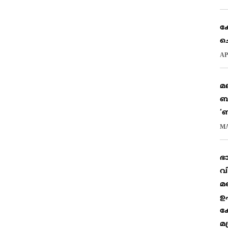
ക
ച
AP
മ
ബ
‘
MA
ഭ
വ
മ
ഉ
ക
മ