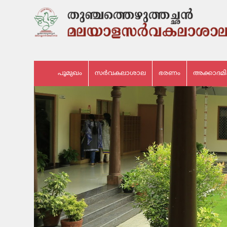
പൂമുഖം
സർവകലാശാല
ഭരണം
അക്കാദമ