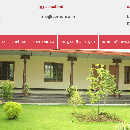
ഇ-മെയില്‍
info@temu.ac.in
0
9
ികം
പരീക്ഷ
ഗവേഷണം
വിദ്യാർഥി പിന്തുണ
കാമ്പസ് സൗഹ