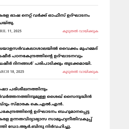
േരള ഭാഷ നെറ്റ് വർക്ക് ഓഫീസ് ഉദ്ഘാടനം
െയ്തു.
RIL 11, 2025
കൂടുതല്‍ വായിക്കുക
ലയാളസർവകലാശാലയിൽ വൈക്കം മുഹമ്മദ്
ഷീർ പഠനകേന്ദ്രത്തിന്റെ ഉദ്ഘാടനവും
ബഷീർ ദിനങ്ങൾ’ പരിപാടിക്കും തുടക്കമായി.
RCH 18, 2025
കൂടുതല്‍ വായിക്കുക
ാഷാ പരിശീലനത്തിനും
ിവർത്തനത്തിനുമുള്ള ശൈഖ് സൈനുദ്ധീൻ
ഖ്ദൂം സ്മാരക കെ.എൽ.എൻ.
പകേന്ദ്രത്തിന്റെ ഉദ്ഘാടനം ബഹുമാനപ്പെട്ട
േരള ഉന്നതവിദ്യാഭ്യാസ സാമൂഹ്യനീതിവകുപ്പ്
ന്ത്രി ഡോ.ആർ.ബിന്ദു നിർവഹിച്ചു.