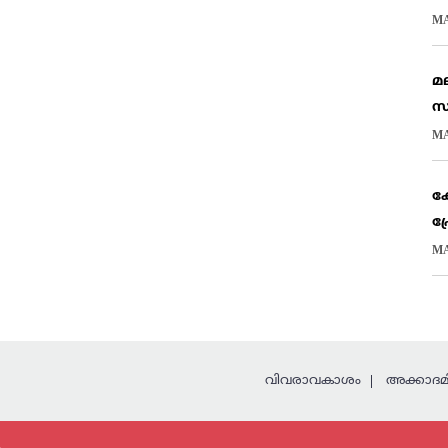
MA
മ
സ
MA
കേ
പ
MA
വിവരാവകാശം
അക്കാദമി