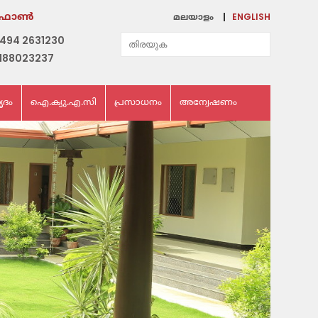
ENGLISH
ഫോണ്‍
മലയാളം
494 2631230
188023237
ൃദം
ഐ.ക്യു.എ.സി
പ്രസാധനം
അന്വേഷണം