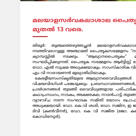
മലയാളസർവകലാശാല പൈതൃകോത്
മുതൽ 13 വരെ.
തിരൂർ: തുഞ്ചത്തെഴുത്തച്ഛൻ മലയാളസർവകല
നടത്തിവരാറുള്ള അഞ്ചാമത് പൈതൃകസമ്മേളനം “സം
ക്യാമ്പസ്സിൽ നടക്കും. “ആഖ്യാനപൈതൃകം
സംഘടിപ്പിക്കുന്നത്. പൈതൃക സമ്മേളനം ആർട്ടിസ്റ
ഡോ. എൽ സുഷമ അധ്യക്ഷയാകും. സാംസ്കാരിക വി
എം വി നാരായണൻ മുഖ്യാതിഥിയാകും.
കേരളീയസംസ്കൃതിയുടെ ആഖ്യാനവൈവിധ്യങ്ങൾ അ
വിഷയവിദഗ്ധർ പങ്കെടുക്കും. പ്രബന്ധാവതരണങ്ങൾ,
പ്രദർശനങ്ങൾ തുടങ്ങി വൈവിധ്യങ്ങളായ പരിപാടികൾക്ക
കഥാപ്രസംഗം, നാടകം, അക്ഷരകല, നാടൻപാട്ട്, തുടങ്
വ്യാഴാഴ്ച നടന്ന സംഘാടക സമിതി യോഗം പ്രൊ
അധ്യക്ഷയായി. ഡോ. കെ വി ശശി, ഡോ. സജിന, ഇ ജ
ടിവി (കൺവീനർ), ഡോ. കെ വി സജിത (ജോ. കൺവ
കോഡിനേറ്റർ).