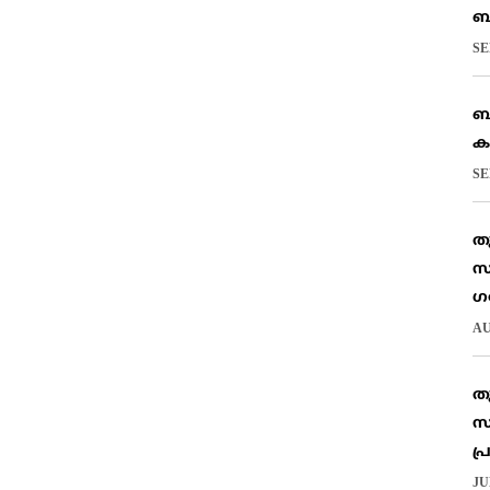
ബ
SE
ബ
ക
SE
ത
സ
ഗ
AU
ത
സ
പ
JU