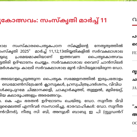
വ
സവം: സംസ്കൃതി മാർച്ച് 11
പ
സ
ാശാല സംസ്കാരപൈതൃകപഠന സ്കൂളിൻ്റെ നേതൃത്വത്തിൽ
സ്കൃതി 2025” മാർച്ച് 11,12,13തിയ്യതികളിൽ സർവകലാശാല
FE
” മുഖ്യ പ്രമേയമാക്കിയാണ് ഇത്തവണ പൈതൃകോത്സവം
്റ് ഭട്ടതിരി ഉദ്ഘാടനം ചെയ്യും. സർവകലാശാല വൈസ് ചാൻസിലർ
മർശകനും കാലടി സർവകലാശാല മുൻ വിസിയുമായിരുന്ന ഡോ.
ദ
ടയാളപ്പെടുത്തുന്ന പൈതൃക സമ്മേളനത്തിൽ ഇരുപതോളം
ച
 ഡെമോൺസ്ട്രേഷൻ ക്ലാസുകൾ, ഹ്രസ്വചിത്രപ്രദർശനം, വിവിധ
JA
ുപുറമേ ചിമ്മാനക്കളി, ചാക്യാർകൂത്ത്, തുള്ളൽ, മുടിയേറ്റ്,
ങിയ കലാരൂപങ്ങളും അരങ്ങേറും.
ഫ. കെ എം ഭരതൻ ഉദ്ഘാടനം ചെയ്തു. ഡോ. സുനീത ടിവി
ുമൈലത്ത് എന്നിവർ സംസാരിച്ചു. ഭാരവാഹികൾ: ഡോ. സുനീത
“ച
ീനർ), നീതു സി ബി, അനുശ്രീ ബാബു ഇ പി (സ്റ്റുഡൻറ്
അ
OC