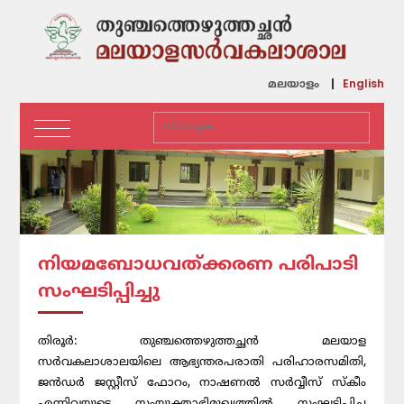
English
മലയാളം
നിയമബോധവത്ക്കരണ പരിപാടി
സംഘടിപ്പിച്ചു
തിരൂർ: തുഞ്ചത്തെഴുത്തച്ഛൻ മലയാള
സർവകലാശാലയിലെ ആഭ്യന്തരപരാതി പരിഹാരസമിതി,
ജൻഡർ ജസ്റ്റീസ് ഫോറം, നാഷണൽ സർവ്വീസ് സ്കീം
എന്നിവയുടെ സംയുക്താഭിമുഖ്യത്തിൽ സംഘടിപ്പിച്ച