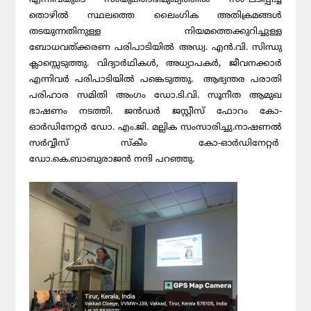
തൊഴിൽ സ്ഥലത്തെ ലൈംഗിക അതിക്രമങ്ങൾ
തടയുന്നതിനുള്ള നിയമത്തെക്കുറിച്ചുള്ള
ബോധവത്ക്കരണ പരിപാടിയിൽ അഡ്വ. എൻ.വി. സിന്ധു
ക്ലാസ്സെടുത്തു. വിദ്യാർഥികൾ, അധ്യാപകർ, ജീവനക്കാർ
എന്നിവർ പരിപാടിയിൽ പങ്കെടുത്തു. ആഭ്യന്തര പരാതി
പരിഹാര സമിതി അംഗം ഡോ.ടി.വി. സൂനീത ആമുഖ
ഭാഷണം നടത്തി. ജൻഡർ ജസ്റ്റീസ് ഫോറം കോ-
ഓർഡിനേറ്റർ ഡോ. എം.ജി. മല്ലിക സംസാരിച്ചു.നാഷണൽ
സർവ്വീസ് സ്കീം കോ-ഓർഡിനേറ്റർ
ഡോ.കെ.ബാബുരാജൻ നന്ദി പറഞ്ഞു.