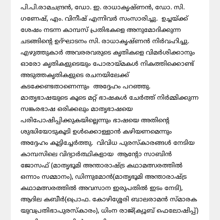
പി.പി.രാമചന്ദ്രന്‍, ഡോ. ഇ. രാധാകൃഷ്ണന്‍, ഡോ. സി.
ഗണേഷ്, എം. വിനീഷ് എന്നിവര്‍ സംസാരിച്ചു. ഉച്ചയ്ക്ക്
ശേഷം നടന്ന കാമ്പസ് പ്രതിഭകളെ അനുമോദിക്കുന്ന
ചടങ്ങിന്റെ ഉദ്ഘാടനം സി. രാധാകൃഷ്ണന്‍ നിര്‍വഹിച്ചു.
എഴുത്തുകാര്‍ അവരരവരുടെ കൃതികളെ വിമര്‍ശിക്കാനും
ഓരോ കൃതികളുടെയും പോരായ്മകള്‍ നികത്തിക്കൊണ്ട്
അടുത്തകൃതികളുടെ രചനയിലേക്ക്
കടക്കേണ്ടതാണെന്നും അദ്ദേഹം പറഞ്ഞു.
മാതൃഭാഷയുടെ കൂടെ മറ്റ് ഭാഷകള്‍ ചേര്‍ത്ത് നിര്‍മ്മിക്കുന്ന
സങ്കരഭാഷ ഒരിക്കലും മാതൃഭാഷയെ
പരിപോഷിപ്പിക്കുകയില്ലെന്നും ഭാഷയെ അതിന്റെ
ശുദ്ധിയോടുകൂടി ഉള്‍ക്കൊള്ളാന്‍ കഴിയണമെന്നും
അദ്ദേഹം കൂട്ടിച്ചേര്‍ത്തു. വിവിധ പുരസ്‌കാരങ്ങള്‍ നേടിയ
കാമ്പസിലെ വിദ്യാര്‍ത്ഥികളായ ആന്റോ സാബിന്‍
ജോസഫ് (മാതൃഭൂമി അന്താരാഷ്ട്ര കഥാമത്സരത്തില്‍
ഒന്നാം സമ്മാനം), ഡിന്നുമോന്‍(മാതൃഭൂമി അന്താരാഷ്ട്ര
കഥാമത്സരത്തില്‍ അവസാന ഇരുപതില്‍ ഇടം നേടി),
ആദില കബീര്‍(പ്രൊഫ. കോഴിശ്ശേരി ബാലരാമന്‍ സ്മാരക
യുവപ്രതിഭാപുരസ്‌കാരം), ധിംന രാജ്(ക്യൂബ് ഫെലോഷിപ്പ്)