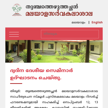
English
മലയാളം
ദ്വദിന ദേശീയ സെമിനാർ
ഉദ്ഘാടനം ചെയ്തു.
തിരൂർ: തുഞ്ചത്തെഴുത്തച്ഛൻ മലയാളസർവകലാശാല
സാഹിത്യരചന സ്കൂൾ പുസ്തകലോകം മലയാളം റിസർച്ച്
ഫൗണ്ടേഷനുമായി സഹകരിച്ച് സെപ്റ്റംബർ 12, 13
തീയതികളിൽ അക്ഷരം ക്യാമ്പസിൽ സംഘടിപ്പിക്കുന്ന