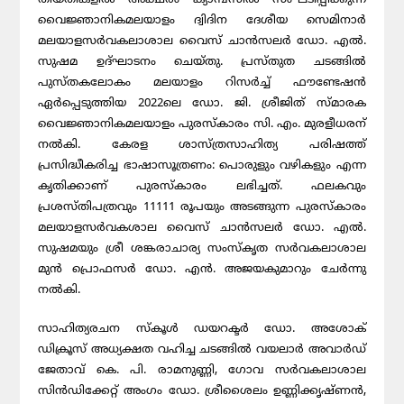
വൈജ്ഞാനികമലയാളം ദ്വിദിന ദേശീയ സെമിനാർ
മലയാളസർവകലാശാല വൈസ് ചാൻസലർ ഡോ. എൽ.
സുഷമ ഉദ്ഘാടനം ചെയ്തു. പ്രസ്തുത ചടങ്ങിൽ
പുസ്തകലോകം മലയാളം റിസർച്ച് ഫൗണ്ടേഷൻ
ഏർപ്പെടുത്തിയ 2022ലെ ഡോ. ജി. ശ്രീജിത് സ്മാരക
വൈജ്ഞാനികമലയാളം പുരസ്കാരം സി. എം. മുരളീധരന്
നൽകി. കേരള ശാസ്ത്രസാഹിത്യ പരിഷത്ത്
പ്രസിദ്ധീകരിച്ച ഭാഷാസൂത്രണം: പൊരുളും വഴികളും എന്ന
കൃതിക്കാണ് പുരസ്കാരം ലഭിച്ചത്. ഫലകവും
പ്രശസ്തിപത്രവും 11111 രൂപയും അടങ്ങുന്ന പുരസ്കാരം
മലയാളസർവകശാല വൈസ് ചാൻസലർ ഡോ. എൽ.
സുഷമയും ശ്രീ ശങ്കരാചാര്യ സംസ്കൃത സർവകലാശാല
മുൻ പ്രൊഫസർ ഡോ. എൻ. അജയകുമാറും ചേർന്നു
നൽകി.
സാഹിത്യരചന സ്കൂൾ ഡയറക്ടർ ഡോ. അശോക്
ഡിക്രൂസ് അധ്യക്ഷത വഹിച്ച ചടങ്ങിൽ വയലാർ അവാർഡ്
ജേതാവ് കെ. പി. രാമനുണ്ണി, ഗോവ സർവകലാശാല
സിൻഡിക്കേറ്റ് അംഗം ഡോ. ശ്രീശൈലം ഉണ്ണിക്കൃഷ്ണൻ,