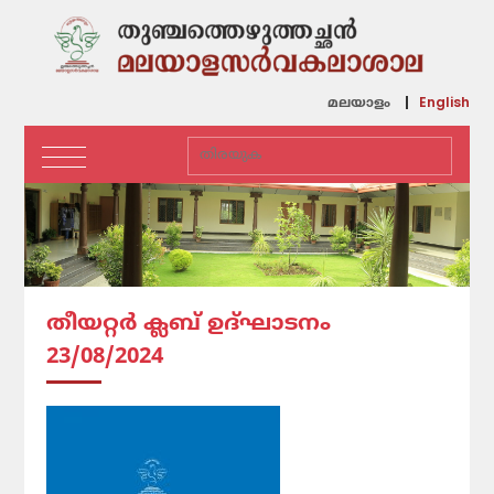
English
മലയാളം
തീയറ്റർ ക്ലബ് ഉദ്‌ഘാടനം
23/08/2024