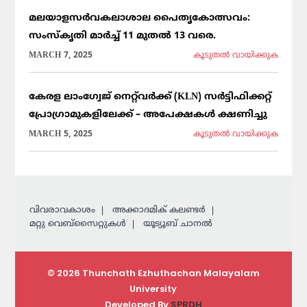
മലയാളസർവകലാശാല പൈതൃകോത്സവം:
സംസ്കൃതി മാർച്ച് 11 മുതൽ 13 വരെ.
MARCH 7, 2025
കൂടുതല്‍ വായിക്കുക
കേരള ലാംഗ്വേജ് നെറ്റ്‌വർക്ക് (KLN) സർട്ടിഫിക്കറ്റ്
പ്രോഗ്രാമുകളിലേക്ക് – അപേക്ഷകൾ ക്ഷണിച്ചു
MARCH 5, 2025
കൂടുതല്‍ വായിക്കുക
വിവരാവകാശം
അക്കാദമിക് കലണ്ടര്‍
മറ്റു വെബ്സൈറ്റുകള്‍
യൂട്യൂബ് ചാനൽ
© 2026 Thunchath Ezhuthachan Malayalam
University
Developed By
SPRDH