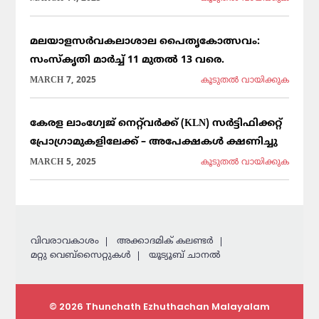
മലയാളസർവകലാശാല പൈതൃകോത്സവം:
സംസ്കൃതി മാർച്ച് 11 മുതൽ 13 വരെ.
MARCH 7, 2025
കൂടുതല്‍ വായിക്കുക
കേരള ലാംഗ്വേജ് നെറ്റ്‌വർക്ക് (KLN) സർട്ടിഫിക്കറ്റ്
പ്രോഗ്രാമുകളിലേക്ക് – അപേക്ഷകൾ ക്ഷണിച്ചു
MARCH 5, 2025
കൂടുതല്‍ വായിക്കുക
വിവരാവകാശം
അക്കാദമിക് കലണ്ടര്‍
മറ്റു വെബ്സൈറ്റുകള്‍
യൂട്യൂബ് ചാനൽ
© 2026 Thunchath Ezhuthachan Malayalam