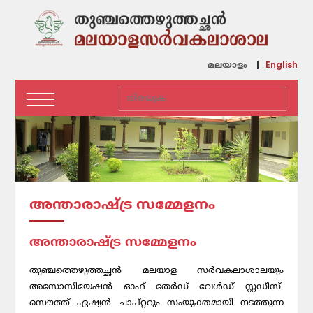
English
മലയാളം
അന്താരാഷ്ട്ര സമ്മേളനം
അന്താരാഷ്ട്ര സമ്മേളനം
തുഞ്ചത്തെഴുത്തച്ഛൻ മലയാള സർവകലാശാലയും
അസോസിയേഷൻ ഓഫ് തേർഡ് വേൾഡ് സ്റ്റഡീസ്
സൌത്ത് ഏഷ്യൻ ചാപ്റ്ററും സംയുക്തമായി നടത്തുന്ന