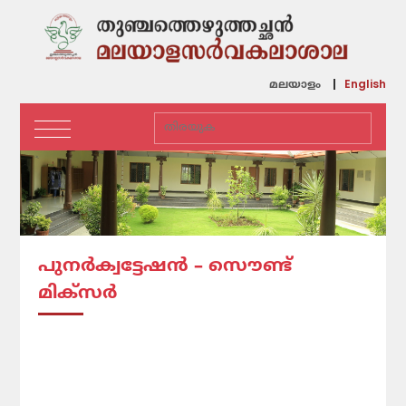
English
മലയാളം
പുനർക്വട്ടേഷൻ – സൌണ്ട്
മിക്സർ