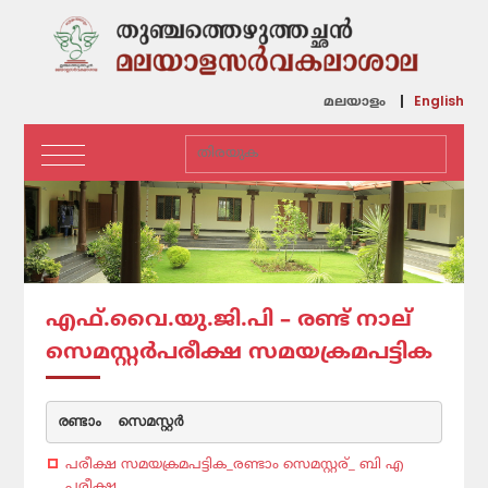
English
മലയാളം
എഫ്.വൈ.യു.ജി.പി – രണ്ട് നാല്
സെമസ്റ്റര്‍പരീക്ഷ സമയക്രമപട്ടിക
രണ്ടാം  സെമസ്റ്റര്‍
പരീക്ഷ സമയക്രമപട്ടിക_രണ്ടാം സെമസ്റ്റര്_ ബി എ
പരീക്ഷ