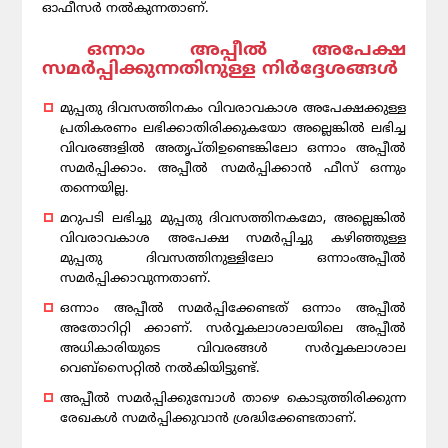
ഓഫീസർ നൽകുന്നതാണ്.
ഒന്നാം അപ്പീൽ അപേക്ഷ
സമർപ്പിക്കുന്നതിനുള്ള നിർദ്ദേശങ്ങൾ
മുപ്പതു ദിവസത്തിനകം വിവരാവകാശ അപേക്ഷക്കുള്ള
പ്രതികരണം ലഭിക്കാതിരിക്കുകയോ അല്ലെങ്കിൽ ലഭിച്ച
വിവരങ്ങളിൽ അതൃപ്തിഉണ്ടെങ്കിലോ ഒന്നാം അപ്പീൽ
സമർപ്പിക്കാം. അപ്പീൽ സമർപ്പിക്കാൻ ഫീസ് ഒന്നും
തന്നെയില്ല.
മറുപടി ലഭിച്ചു മുപ്പതു ദിവസത്തിനകമോ, അല്ലെങ്കിൽ
വിവരാവകാശ അപേക്ഷ സമർപ്പിച്ചു കഴിഞ്ഞുള്ള
മുപ്പതു ദിവസത്തിനുള്ളിലോ ഒന്നാംഅപ്പീൽ
സമർപ്പിക്കാവുന്നതാണ്.
ഒന്നാം അപ്പീൽ സമർപ്പിക്കേണ്ടത് ഒന്നാം അപ്പീൽ
അതോറിറ്റി ക്കാണ്. സർവ്വകലാശാലയിലെ അപ്പീൽ
അധികാരിയുടെ വിവരങ്ങൾ സർവ്വകലാശാല
വെബ്സൈറ്റിൽ നൽകിയിട്ടുണ്ട്.
അപ്പീൽ സമർപ്പിക്കുമ്പോൾ താഴെ കൊടുത്തിരിക്കുന്ന
രേഖകൾ സമർപ്പിക്കുവാൻ ശ്രദ്ധിക്കേണ്ടതാണ്.