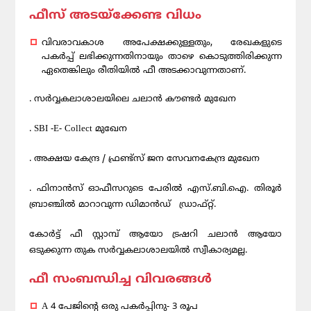
ഫീസ് അടയ്ക്കേണ്ട വിധം
വിവരാവകാശ അപേക്ഷക്കുള്ളതും, രേഖകളുടെ
പകർപ്പ് ലഭിക്കുന്നതിനായും താഴെ കൊടുത്തിരിക്കുന്ന
ഏതെങ്കിലും രീതിയിൽ ഫീ അടക്കാവുന്നതാണ്.
. സർവ്വകലാശാലയിലെ ചലാൻ കൗണ്ടർ മുഖേന
. SBI -E- Collect മുഖേന
. അക്ഷയ കേന്ദ്ര / ഫ്രണ്ട്‌സ് ജന സേവനകേന്ദ്ര മുഖേന
. ഫിനാൻസ് ഓഫീസറുടെ പേരിൽ എസ്.ബി.ഐ. തിരൂർ
ബ്രാഞ്ചിൽ മാറാവുന്ന ഡിമാൻഡ് ഡ്രാഫ്റ്റ്.
കോർട്ട് ഫീ സ്റ്റാമ്പ് ആയോ ട്രഷറി ചലാൻ ആയോ
ഒടുക്കുന്ന തുക സർവ്വകലാശാലയിൽ സ്വീകാര്യമല്ല.
ഫീ സംബന്ധിച്ച വിവരങ്ങൾ
A 4 പേജിന്റെ ഒരു പകർപ്പിനു- 3 രൂപ