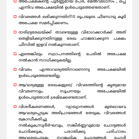
അപേക്ഷകന്റെ പൂർണ്ണമായ പേര്, മേൽവിലാസം , ഒപ്പ്
ഏന്നിവ അപേക്ഷയിൽ ഉൾപെടുത്തേണ്ടതാണ്.
വിവരങ്ങൾ ലഭിക്കുന്നതിന്10 രൂപയുടെ ഫീസോടു കൂടി
അപേക്ഷ സമർപ്പിക്കണം.
ദാരിദ്ര്യരേഖയ്ക്ക് താഴെയുള്ള വിഭാഗക്കാർക്ക് അത്
തെളിയിക്കുന്നതിനുള്ള രേഖ ഹാജരാക്കുന്ന പക്ഷം
ഫീസിൽ ഇളവ് നൽകുന്നതാണ്.
ഏതെങ്കിലും സ്ഥാപനത്തിന്റെ പേരിൽ അപേക്ഷ
നൽകാൻ സാധിക്കുകയില്ല.
വിവരം എന്താവശ്യത്തിനാണെന്നു അപേക്ഷയിൽ
ഉൾപെടുത്തേണ്ടതില്ല.
ആവശ്യമുള്ള രേഖകളുടെ/ വിവരത്തിന്റെ കൃത്യമായ
വിവരണവും, സൂചനയും അപേക്ഷയിൽ
ഉൾപെടുത്താൻ ശ്രമിക്കേണ്ടതാണ്.
വിശദീകരണങ്ങൾ, വ്യാഖ്യാനങ്ങൾ മുതലായവ
ആവശ്യപ്പെടുക അഭിപ്രായങ്ങൾ തേടുക, വിവരങ്ങൾ
ക്രോഡീകരിച്ചു
നൽകുക,സുദീർഘവും, സങ്കീർണ്ണവുമായ ചോദ്യങ്ങൾ
ചോദിക്കുക, പരാതിക്കു പരിഹാരം
ആവശ്യപ്പെടുക, സാങ്കല്പിക ചോദ്യങ്ങൾ ചോദി