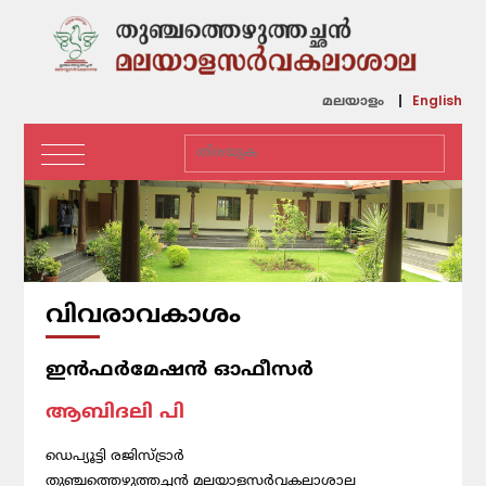
English
മലയാളം
വിവരാവകാശം
ഇന്‍ഫര്‍മേഷന്‍ ഓഫീസര്‍
ആബിദലി പി
ഡെപ്യൂട്ടി രജിസ്ട്രാർ
തുഞ്ചത്തെഴുത്തച്ഛന്‍ മലയാളസര്‍വകലാശാല