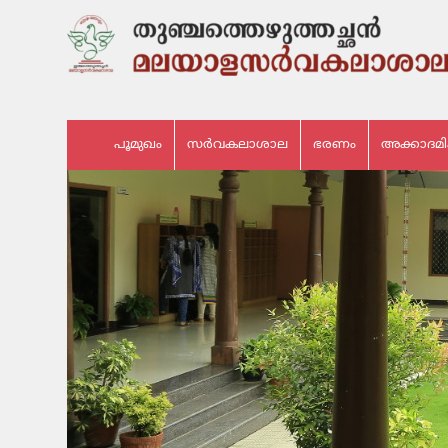
പൂമുഖം
സർവകലാശാല
ഭരണം
അക്കാദമ