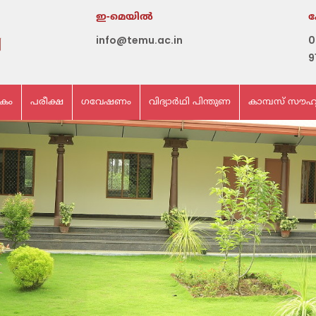
ഇ-മെയില്‍
info@temu.ac.in
0
9
ികം
പരീക്ഷ
ഗവേഷണം
വിദ്യാർഥി പിന്തുണ
കാമ്പസ് സൗഹ