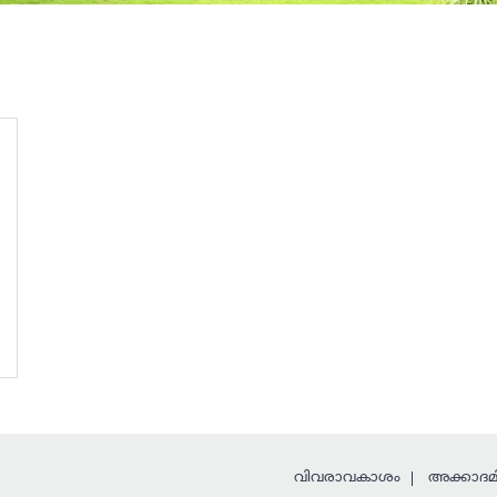
വിവരാവകാശം
അക്കാദമി