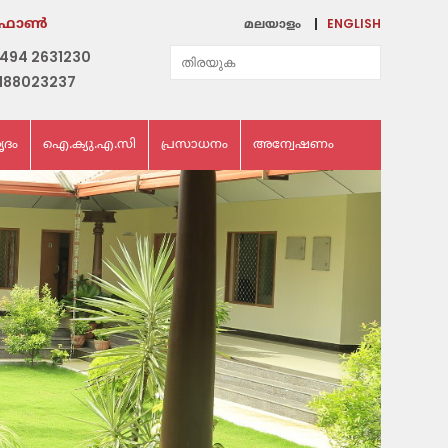
ENGLISH
ഫോണ്‍
മലയാളം
494 2631230
188023237
ൃദം
ഐ.ക്യു.എ.സി
പ്രസാധനം
അന്വേഷണം