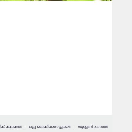
ക് കലണ്ടര്‍
മറ്റു വെബ്സൈറ്റുകള്‍
യൂട്യൂബ് ചാനൽ