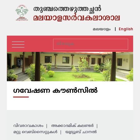
English
മലയാളം
ഗവേഷണ കൗണ്‍സില്‍
വിവരാവകാശം
അക്കാദമിക് കലണ്ടര്‍
മറ്റു വെബ്സൈറ്റുകള്‍
യൂട്യൂബ് ചാനൽ