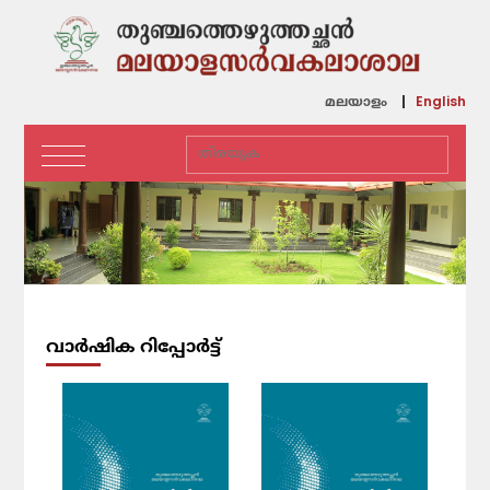
English
മലയാളം
വാർഷിക റിപ്പോർട്ട്