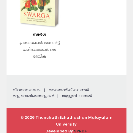
സ്വർഗ
പ്രസാധകൻ: ജഗ്നാർട്ട്
പരിഭാഷകൻ: ജെ
ദേവിക
വിവരാവകാശം
അക്കാദമിക് കലണ്ടര്‍
മറ്റു വെബ്സൈറ്റുകള്‍
യൂട്യൂബ് ചാനൽ
© 2026 Thunchath Ezhuthachan Malayalam
University
Developed By
SPRDH