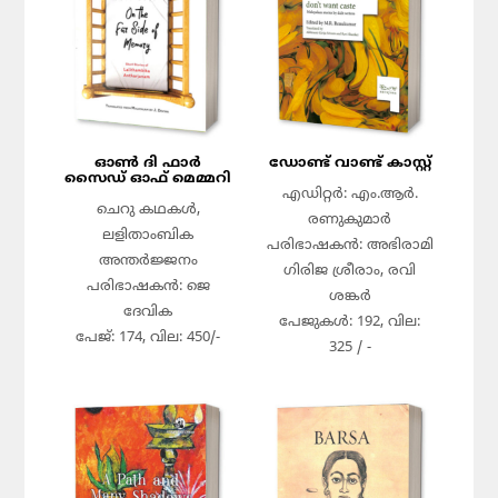
ഓൺ ദി ഫാർ
ഡോണ്ട് വാണ്ട് കാസ്റ്റ്
സൈഡ് ഓഫ് മെമ്മറി
എഡിറ്റർ: എം.ആർ.
ചെറു കഥകൾ,
രണുകുമാർ
ലളിതാംബിക
പരിഭാഷകൻ: അഭിരാമി
അന്തർജ്ജനം
ഗിരിജ ശ്രീരാം, രവി
പരിഭാഷകൻ: ജെ
ശങ്കർ
ദേവിക
പേജുകൾ: 192, വില:
പേജ്: 174, വില: 450/-
325 / -