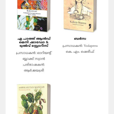
എ പാത്ത് ആൻഡ്
ബർസ
മെനി ഷാഡോ &
ട്വൽവ് സ്റ്റോറീസ്
പ്രസാധകൻ: Yodapress
കെ. എം. ഷെരീഫ്
പ്രസാധകൻ: ഓറിയന്റ്
ബ്ലാക്ക് സ്വാൻ
പരിഭാഷകൻ:
ആർ.ജയശ്രീ