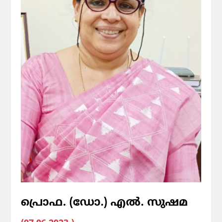
പ്രൊഫ. (ഡോ.) എൽ. സുഷമ