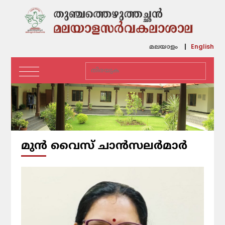
English
മലയാളം
മുന്‍ വൈസ് ചാൻസലർമാർ