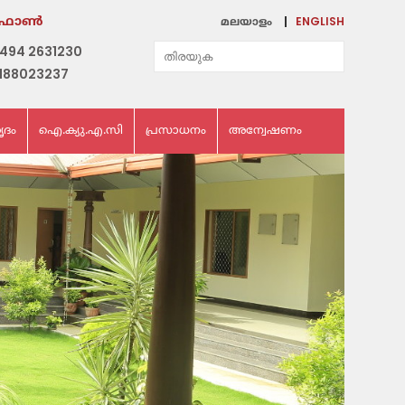
ENGLISH
ഫോണ്‍
മലയാളം
494 2631230
188023237
ൃദം
ഐ.ക്യു.എ.സി
പ്രസാധനം
അന്വേഷണം