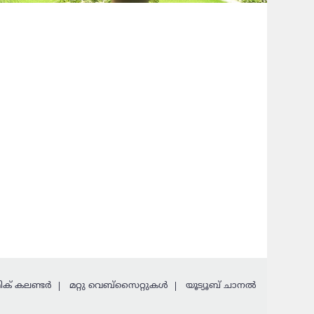
ക് കലണ്ടര്‍
മറ്റു വെബ്സൈറ്റുകള്‍
യൂട്യൂബ് ചാനൽ