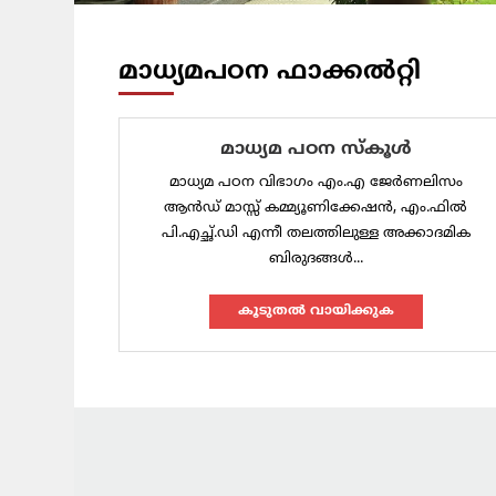
മാധ്യമപഠന ഫാക്കൽറ്റി
മാധ്യമ പഠന സ്‌കൂൾ
മാധ്യമ പഠന വിഭാഗം എം.എ ജേർണലിസം
ആൻഡ് മാസ്സ് കമ്മ്യൂണിക്കേഷൻ, എം.ഫിൽ
പി.എച്ഛ്.ഡി എന്നീ തലത്തിലുള്ള അക്കാദമിക
ബിരുദങ്ങൾ...
കൂടുതല്‍ വായിക്കുക