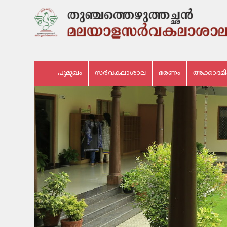
പൂമുഖം
സർവകലാശാല
ഭരണം
അക്കാദമ