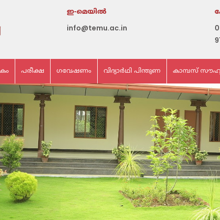
ഇ-മെയില്‍
info@temu.ac.in
0
9
ികം
പരീക്ഷ
ഗവേഷണം
വിദ്യാർഥി പിന്തുണ
കാമ്പസ് സൗഹ