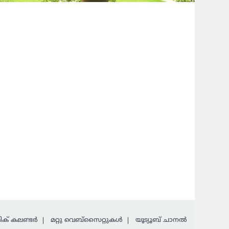
ക് കലണ്ടര്‍
മറ്റു വെബ്സൈറ്റുകള്‍
യൂട്യൂബ് ചാനൽ