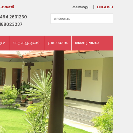
ENGLISH
ഫോണ്‍
മലയാളം
494 2631230
188023237
ൃദം
ഐ.ക്യു.എ.സി
പ്രസാധനം
അന്വേഷണം