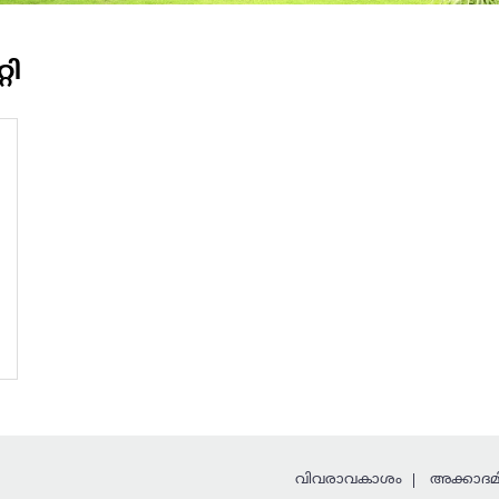
റി
വിവരാവകാശം
അക്കാദമി