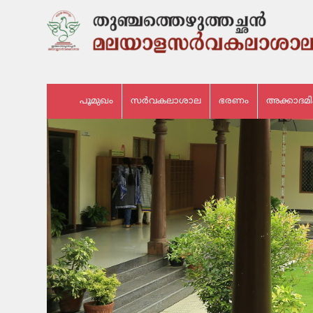
പൂമുഖം
സർവകലാശാല
ഭരണം
അക്കാദമ