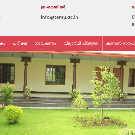
ഇ-മെയില്‍
info@temu.ac.in
0
9
ികം
പരീക്ഷ
ഗവേഷണം
വിദ്യാർഥി പിന്തുണ
കാമ്പസ് സൗഹ