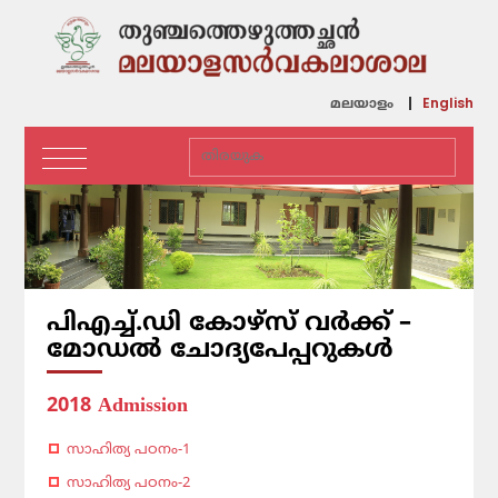
English
മലയാളം
പിഎച്ച്.ഡി കോഴ്‌സ് വർക്ക് –
മോഡൽ ചോദ്യപേപ്പറുകൾ
2018 Admission
സാഹിത്യ പഠനം-1
സാഹിത്യ പഠനം-2