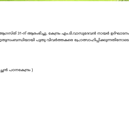
 ആഗസ്ത് 31-ന് ആരംഭിച്ചു. കേന്ദ്രം എം.ടി.വാസുദേവന്‍ നായര്‍ ഉദ്ഘാട
 ഇതുസംബന്ധിയായി പുതു വിവര്‍ത്തകരെ പ്രോത്സാഹിപ്പിക്കുന്നതിനോടൊപ
ൻ പഠനകേന്ദ്രം )