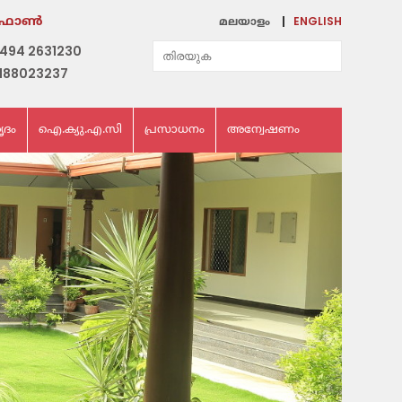
ENGLISH
ഫോണ്‍
മലയാളം
494 2631230
188023237
ൃദം
ഐ.ക്യു.എ.സി
പ്രസാധനം
അന്വേഷണം