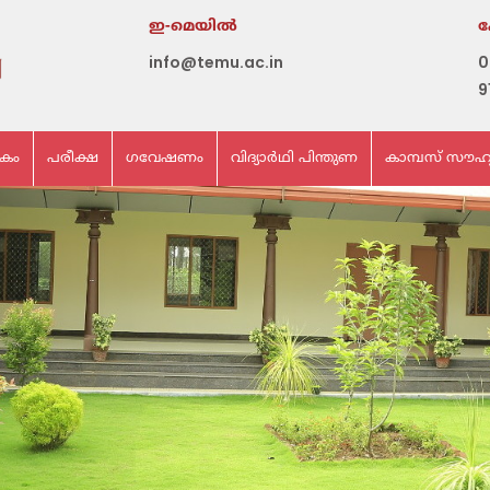
ഇ-മെയില്‍
info@temu.ac.in
0
9
ികം
പരീക്ഷ
ഗവേഷണം
വിദ്യാർഥി പിന്തുണ
കാമ്പസ് സൗഹ