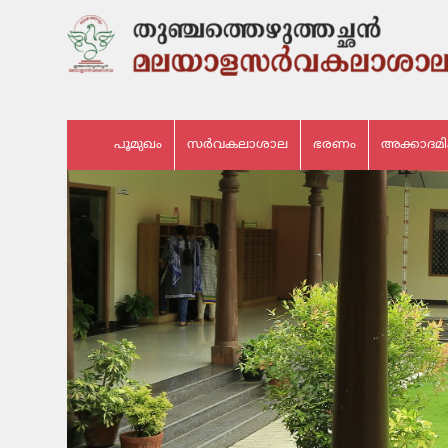
പൂമുഖം
സർവകലാശാല
ഭരണം
അക്കാദമ