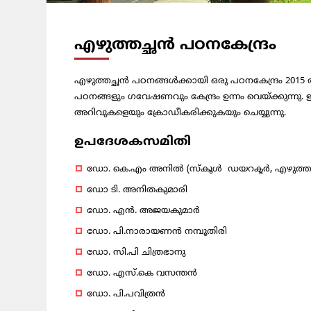
എഴുത്തച്ഛൻ പഠനകേന്ദ്രം
എഴുത്തച്ഛന്‍ പഠനങ്ങള്‍ക്കായി ഒരു പഠനകേന്ദ്രം 2015
പഠനങ്ങളും ഗവേഷണവും കേന്ദ്രം ഉന്നം വെയ്ക്കുന്നു.
അറിവുകളെയും ക്രോഡീകരിക്കുകയും ചെയ്യുന്നു.
ഉപദേശകസമിതി
ഡോ. കെ.എം അനിൽ (സ്‌കൂൾ ഡയറക്ടർ, എഴുത്തച്ഛ
ഡോ ടി. അനിതകുമാരി
ഡോ. എൻ. അജയകുമാർ
ഡോ. പി.നാരായണൻ നമ്പൂതിരി
ഡോ. സി.പി ചിത്രഭാനു
ഡോ. എസ്.കെ വസന്തൻ
ഡോ. പി.പവിത്രൻ