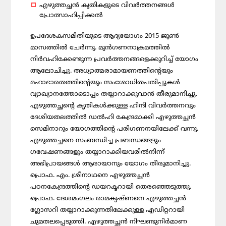
എഴുത്തച്ഛന്‍
കൃതികളുടെ
വിവര്‍ത്തനങ്ങള്‍
പ്രോത്സാഹിപ്പിക്കല്‍
ഉപദേശകസമിതിയുടെ ആദ്യയോഗം 2015 ജൂണ്‍
മാസത്തില്‍ ചേര്‍ന്നു. മുന്‍ഗണനാക്രമത്തില്‍
നിര്‍വഹിക്കേണ്ടുന്ന പ്രവര്‍ത്തനങ്ങളെക്കുറിച്ച് യോഗം
ആലോചിച്ചു. അധ്യാത്മരാമായണത്തിന്റെയും
മഹാഭാരതത്തിന്റെയും സംശോധിതപതിപ്പുകള്‍
വ്യാഖ്യാനത്തോടൊപ്പം തയ്യാറാക്കുവാന്‍ തീരുമാനിച്ചു.
എഴുത്തച്ഛന്റെ കൃതികള്‍ക്കുള്ള ഹിന്ദി വിവര്‍ത്തനവും
ദേശിയതലത്തില്‍ ഡല്‍ഹി കേന്ദ്രമാക്കി എഴുത്തച്ഛന്‍
സെമിനാറും യോഗത്തിന്റെ പരിഗണനയിലേക്ക് വന്നു.
എഴുത്തച്ഛനെ സംബന്ധിച്ച പ്രബന്ധങ്ങളും
ഗവേഷണങ്ങളും തയ്യാറാക്കിയവരില്‍നിന്ന്
അഭിപ്രായങ്ങള്‍ ആരായാനും യോഗം തീരുമാനിച്ചു.
പ്രൊഫ. എം. ശ്രീനാഥനെ എഴുത്തച്ഛന്‍
പഠനകേന്ദ്രത്തിന്റെ ഡയറക്ടറായി തെരഞ്ഞെടുത്തു.
പ്രൊഫ. ദേശമംഗലം രാമകൃഷ്ണനെ എഴുത്തച്ഛന്‍
ഗ്ലോസറി തയ്യാറാക്കുന്നതിലേക്കുള്ള എഡിറ്ററായി
ചുമതലപ്പെടുത്തി. എഴുത്തച്ഛന്‍ നിഘണ്ടുനിര്‍മാണ