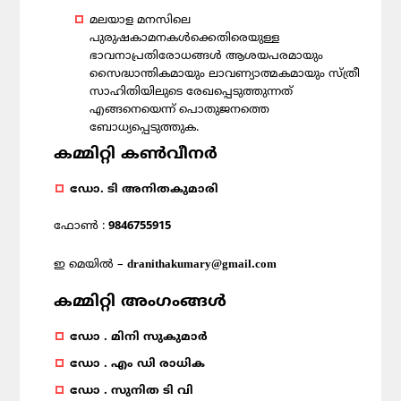
മലയാള മനസിലെ
പുരുഷകാമനകൾക്കെതിരെയുള്ള
ഭാവനാപ്രതിരോധങ്ങൾ ആശയപരമായും
സൈദ്ധാന്തികമായും ലാവണ്യാത്മകമായും സ്‌ത്രീ
സാഹിതിയിലുടെ രേഖപ്പെടുത്തുന്നത്
എങ്ങനെയെന്ന് പൊതുജനത്തെ
ബോധ്യപ്പെടുത്തുക.
കമ്മിറ്റി കൺവീനർ
ഡോ. ടി അനിതകുമാരി
ഫോൺ :
9846755915
ഇ മെയിൽ –
dranithakumary@gmail.com
കമ്മിറ്റി അംഗംങ്ങൾ
ഡോ . മിനി സുകുമാർ
ഡോ . എം ഡി രാധിക
ഡോ . സുനിത ടി വി