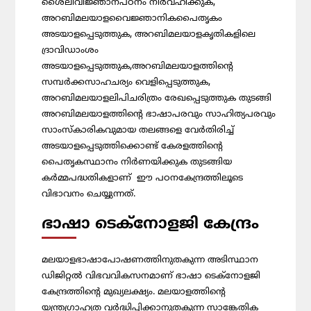
ശൈലീവിജ്ഞാനപഠനം നിര്‍വഹിക്കുക,
അറബിമലയാളവൈജ്ഞാനികപൈതൃകം
അടയാളപ്പെടുത്തുക, അറബിമലയാളകൃതികളിലെ
ദ്രാവിഡാംശം
അടയാളപ്പെടുത്തുക,അറബിമലയാളത്തിന്റെ
സമ്പർക്കസാഹചര്യം വെളിപ്പെടുത്തുക,
അറബിമലയാളലിപിചരിത്രം രേഖപ്പെടുത്തുക തുടങ്ങി
അറബിമലയാളത്തിന്റെ ഭാഷാപരവും സാഹിത്യപരവും
സാംസ്കാരികവുമായ തലങ്ങളെ വേർതിരിച്ച്
അടയാളപ്പെടുത്തിക്കൊണ്ട് കേരളത്തിന്റെ
പൈതൃകസ്ഥാനം നിർണയിക്കുക തുടങ്ങിയ
കർമ്മപദ്ധതികളാണ് ഈ പഠനകേന്ദ്രത്തിലൂടെ
വിഭാവനം ചെയ്യുന്നത്.
ഭാഷാ ടെക്‌നോളജി കേന്ദ്രം
മലയാളഭാഷാപോഷണത്തിനുതകുന്ന അടിസ്ഥാന
ഡിജിറ്റല്‍ വിഭവവികസനമാണ് ഭാഷാ ടെക്‌നോളജി
കേന്ദ്രത്തിന്റെ മുഖ്യലക്ഷ്യം. മലയാളത്തിന്റെ
യന്ത്രഗ്രാഹ്യത വര്‍ദ്ധിപ്പിക്കാനുതകുന്ന സാങ്കേതിക