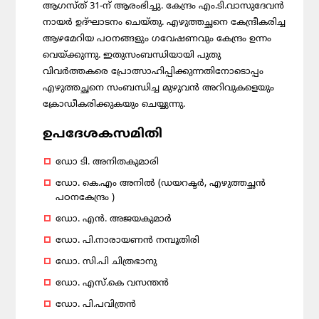
ആഗസ്ത് 31-ന് ആരംഭിച്ചു. കേന്ദ്രം എം.ടി.വാസുദേവന്‍
നായര്‍ ഉദ്ഘാടനം ചെയ്തു. എഴുത്തച്ഛനെ കേന്ദ്രീകരിച്ച
ആഴമേറിയ പഠനങ്ങളും ഗവേഷണവും കേന്ദ്രം ഉന്നം
വെയ്ക്കുന്നു. ഇതുസംബന്ധിയായി പുതു
വിവര്‍ത്തകരെ പ്രോത്സാഹിപ്പിക്കുന്നതിനോടൊപ്പം
എഴുത്തച്ഛനെ സംബന്ധിച്ച മുഴുവന്‍ അറിവുകളെയും
ക്രോഡീകരിക്കുകയും ചെയ്യുന്നു.
ഉപദേശകസമിതി
ഡോ ടി. അനിതകുമാരി
ഡോ. കെ.എം അനിൽ (ഡയറക്ടർ, എഴുത്തച്ഛൻ
പഠനകേന്ദ്രം )
ഡോ. എൻ. അജയകുമാർ
ഡോ. പി.നാരായണൻ നമ്പൂതിരി
ഡോ. സി.പി ചിത്രഭാനു
ഡോ. എസ്.കെ വസന്തൻ
ഡോ. പി.പവിത്രൻ