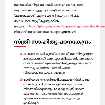
സാങ്കേതികവിദ്യാ സഹായികളോടെ ഭാഷാപഠനം
സുഗമമാക്കാനുള്ള പ്രോജക്ടിന്റെ ഭാഗമായി
‘മലയാളപാഠം’ എന്ന പേരില്‍ കേന്ദ്രം നിര്‍മിച്ച
ഭാഷാപഠന ആപ്പ് പ്ലേസ്റ്റോറില്‍
ലഭ്യമാണ്.
https://play.google.com/apps/testing/com.malayalamu
ലിങ്കുവഴി ഡൗണ്‍ലോഡ് ചെയ്യാവുന്നതാണ്.
സ്‌ത്രീ സാഹിത്യ പഠനകേന്ദ്രം
മലയാള സാഹിത്യത്തിലെ സ്‌ത്രീ സാന്നിദ്ധ്യങ്ങളെ
ചരിത്രപരമായി ക്രമപ്പെടുത്തികൊണ്ട്, അവരുടെ
സംഭാവനകൾ ക്രോഡീകരിക്കുകയും ,അവയെ
സൗന്ദര്യ ശാസ്‌ത്രപരമായി പഠന
വിധേയമാക്കുകയും ചെയ്യുക
ദേശീയവും അന്തർദേശിയവുമായ സ്ത്രീപക്ഷ
സാഹിത്യത്തിൽ മലയാളത്തിന്റെ സ്ഥാനം
നിർണയിക്കുവാനും മലയാള സ്‌ത്രീ ഭാവന
മുഖ്യധാരാ സാഹിത്യത്തിൽ ഇടപെടുന്നത്
എങ്ങനെയെന്നും രേഖപ്പെടുത്തുവാനും
ശ്രമിക്കുക