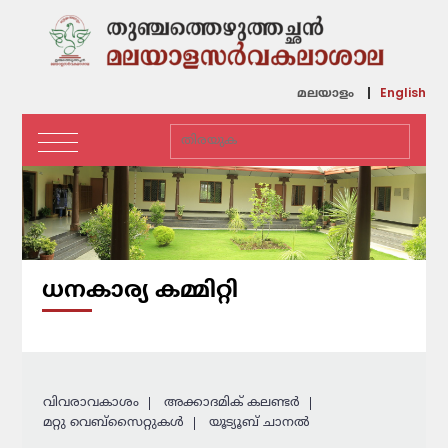
English
മലയാളം
ധനകാര്യ കമ്മിറ്റി
വിവരാവകാശം
അക്കാദമിക് കലണ്ടര്‍
മറ്റു വെബ്സൈറ്റുകള്‍
യൂട്യൂബ് ചാനൽ