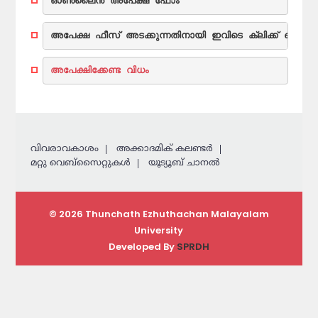
ഓൺലൈൻ അപേക്ഷ ഫോം
അപേക്ഷ ഫീസ് അടക്കുന്നതിനായി ഇവിടെ ക്ലിക്ക് ചെയ്യ
അപേക്ഷിക്കേണ്ട വിധം
വിവരാവകാശം
അക്കാദമിക് കലണ്ടര്‍
മറ്റു വെബ്സൈറ്റുകള്‍
യൂട്യൂബ് ചാനൽ
© 2026 Thunchath Ezhuthachan Malayalam
University
Developed By
SPRDH