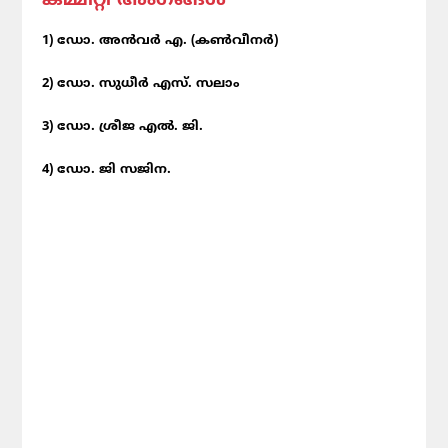
കമ്മിറ്റി
അംഗങ്ങൾ
1) ഡോ. അൻവർ എ. (കൺവീനർ)
2) ഡോ. സുധീർ എസ്. സലാം
3) ഡോ. ശ്രീജ എൽ. ജി.
4) ഡോ. ജി സജിന.