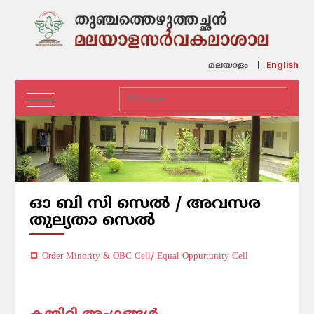
English
മലയാളം
ഓ ബി സി സെൽ / അവസര
തുല്യതാ സെൽ
Order Minority & OBC Cell/ Equal Oppurtunity Cell