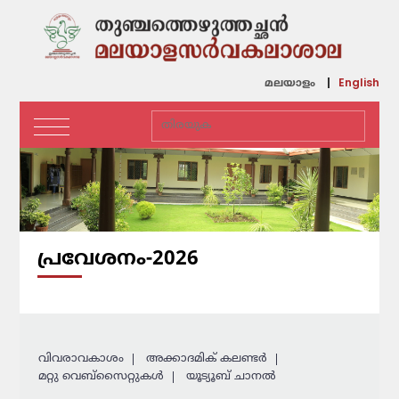
English
മലയാളം
പ്രവേശനം-2026
വിവരാവകാശം
അക്കാദമിക് കലണ്ടര്‍
മറ്റു വെബ്സൈറ്റുകള്‍
യൂട്യൂബ് ചാനൽ